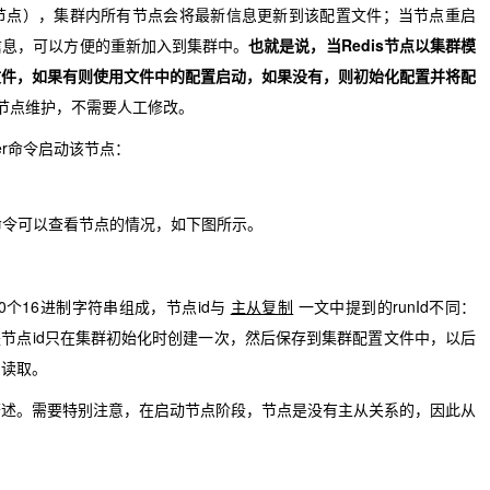
节点），集群内所有节点会将最新信息更新到该配置文件；当节点重启
信息，可以方便的重新加入到集群中。
也就是说，当
Redis
节点以集群模
文件，如果有则使用文件中的配置启动，如果没有，则初始化配置并将配
is节点维护，不需要人工修改。
ver命令启动该节点：
des命令可以查看节点的情况，如下图所示。
0个16进制字符串组成，节点id与
主从复制
一文中提到的runId不同：
，但是节点id只在集群初始化时创建一次，然后保存到集群配置文件中，以后
中读取。
赘述。需要特别注意，在启动节点阶段，节点是没有主从关系的，因此从