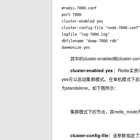
#redis-7000.conf

port 7000

cluster-enabled yes

cluster-config-file "node-7000.conf"
logfile "log-7000.log"

dbfilename "dump-7000.rdb"

daemonize yes
其中的cluster-enabled和cluster
cluster-enabled yes
：
Redis实例
yes可以启动集群模式。在单机模式下启动的Re
为standalone，如下图所示：
集群模式下的节点，其redis_mode为
cluster-config-file
：
该参数指定了