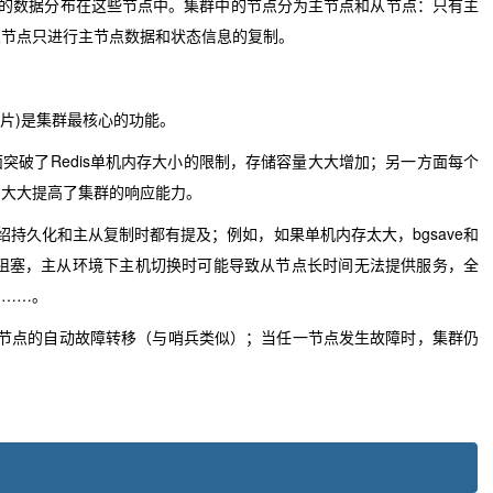
edis的数据分布在这些节点中。集群中的节点分为主节点和从节点：只有主
从节点只进行主节点数据和状态信息的复制。
分片)是集群最核心的功能。
突破了Redis单机内存大小的限制，存储容量大大增加；另一方面每个
，大大提高了集群的响应能力。
介绍持久化和主从复制时都有提及；例如，如果单机内存太大，bgsave和
能导致主进程阻塞，主从环境下主机切换时可能导致从节点长时间无法提供服务，全
出……。
主节点的自动故障转移（与哨兵类似）；当任一节点发生故障时，集群仍