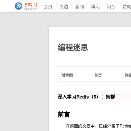
会员
周边
新闻
博问
闪存
赞
编程迷思
博客园
首页
联
深入学习Redis（5）：集群
前言
在前面的文章中，已经介绍了Red