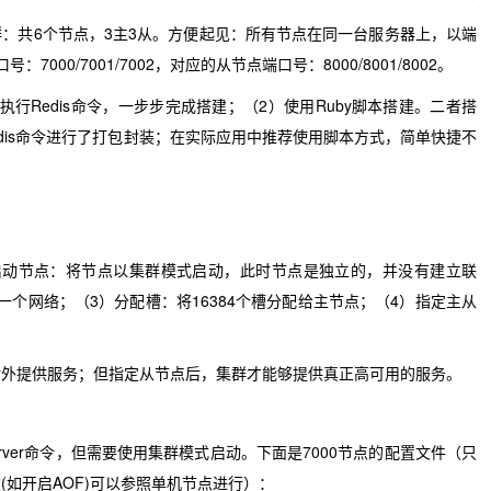
：共6个节点，3主3从。方便起见：所有节点在同一台服务器上，以端
00/7001/7002，对应的从节点端口号：8000/8001/8002。
行Redis命令，一步步完成搭建；（2）使用Ruby脚本搭建。二者搭
edis命令进行了打包封装；在实际应用中推荐使用脚本方式，简单快捷不
启动节点：将节点以集群模式启动，此时节点是独立的，并没有建立联
个网络；（3）分配槽：将16384个槽分配给主节点；（4）指定主从
对外提供服务；但指定从节点后，集群才能够提供真正高可用的服务。
server命令，但需要使用集群模式启动。下面是7000节点的配置文件（只
如开启AOF)可以参照单机节点进行）：