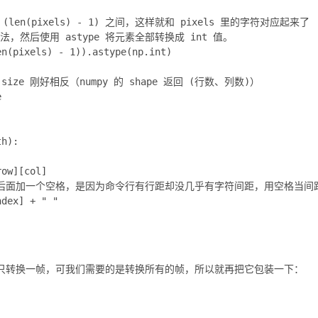
len(pixels) - 1) 之间，这样就和 pixels 里的字符对应起来了

算法，然后使用 astype 将元素全部转换成 int 值。

n(pixels) - 1)).astype(np.int) 

ize 刚好相反（numpy 的 shape 返回 (行数、列数)）





h):

ow][col]

像素（最后面加一个空格，是因为命令行有行距却没几乎有字符间距，用空格当间距
dex] + " "

只转换一帧，可我们需要的是转换所有的帧，所以就再把它包装一下：