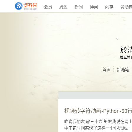
会员
周边
新闻
博问
闪存
赞助
於
独立博客: h
首页
新随笔
视频转字符动画-Python-60
昨晚我朋友 @三十六咲 跟我说在
中午花时间实现了这样一个小玩意。