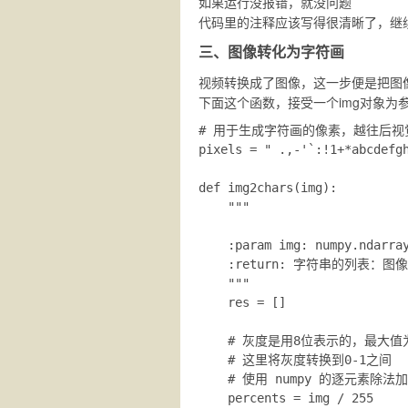
如果运行没报错，就没问题
代码里的注释应该写得很清晰了，继
三、图像转化为字符画
视频转换成了图像，这一步便是把图
下面这个函数，接受一个img对象为
# 用于生成字符画的像素，越往后视
pixels = " .,-'`:!1+*abcdefgh
def img2chars(img):

    """

    :param img: numpy.ndarr
    :return: 字符串的列表
    """

    res = []

    # 灰度是用8位表示的，最大值为
    # 这里将灰度转换到0-1之间

    # 使用 numpy 的逐元素除法
    percents = img / 255
