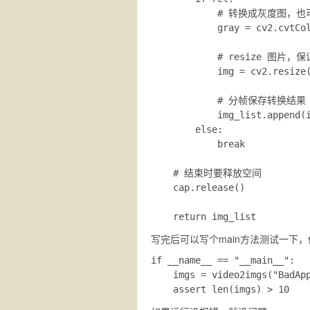
            # 转换成灰度
            gray = cv2.cvtCol
            # resize
            img = cv2.resize(
            # 分帧保存转换结果

            img_list.append(i
        else:

            break

    # 结束时要释放空间

    cap.release()

写完后可以写个main方法测试一下
if __name__ == "__main__":

    imgs = video2imgs("BadApp