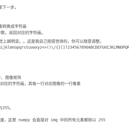
续下一步。
像转换成字符画
参数，返回对应的字符画。
觉上越明显。。这是我自己按感觉排的，你可以随意调整。

ijklmnopqrstuvwxyz<>()\/{}[]?234567890ABCDEFGHIJKLMNOPQR
ay, 图像矩阵

：图像对应的字符画，其每一行对应图像的一行像素

255。

加速，这里 numpy 会直接对 img 中的所有元素都除以 255
