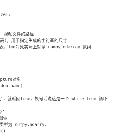
ze):

符串, 视频文件的路径

(宽, 高)，用于指定生成的字符画的尺寸

列表，img对象实际上就是 numpy.ndarray 数组

ture对象

deo_name)

，就返回true，换句话说这是一个 while true 循环

绍：

图像

型为 numpy.ndarry.

()
