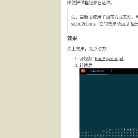
顺便把过程记录在这里。
注：最新版使用了画布方式实现，
video2chars
，它的效果动画见
极
效果
先上效果，来点动力：
源视频:
BadApple.mp4
转换后: