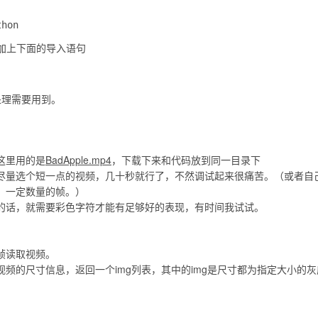
添加上下面的导入语句
处理需要用到。

这里用的是
BadApple.mp4
，下载下来和代码放到同一目录下
尽量选个短一点的视频，几十秒就行了，不然调试起来很痛苦。（或者自
、一定数量的帧。）
的话，就需要彩色字符才能有足够好的表现，有时间我试试。
帧读取视频。
频的尺寸信息，返回一个img列表，其中的img是尺寸都为指定大小的灰