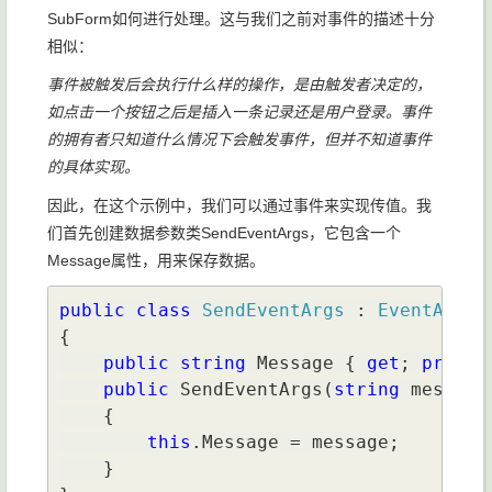
SubForm如何进行处理。这与我们之前对事件的描述十分
相似：
事件被触发后会执行什么样的操作，是由触发者决定的，
如点击一个按钮之后是插入一条记录还是用户登录。事件
的拥有者只知道什么情况下会触发事件，但并不知道事件
的具体实现。
因此，在这个示例中，我们可以通过事件来实现传值。我
们首先创建数据参数类SendEventArgs，它包含一个
Message属性，用来保存数据。
public class 
SendEventArgs 
: 
{

public string 
Message { 
get
; 
privat
public 
SendEventArgs(
string 
message)
    {

this
.Message = message;

    }
