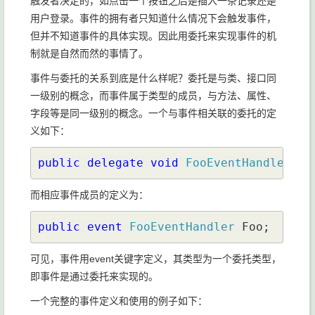
触发者决定的，如点击一个按钮之后是插入一条记录还是
用户登录。事件的拥有者只知道什么情况下会触发事件，
但并不知道事件的具体实现。因此用委托来实现事件的机
制就是自然而然的事情了。
事件与委托的关系到底是什么样呢？委托是与类、接口同
一级别的概念，而事件属于类型的成员，与方法、属性、
字段等是同一级别的概念。一个与事件相关联的委托的定
义如下：
public delegate void 
FooEventHandler
(
ob
而相应事件成员的定义为：
public event 
FooEventHandler 
Foo;
可见，事件用event关键字定义，其类型为一个委托类型，
即事件是通过委托来实现的。
一个完整的事件定义和使用的例子如下：