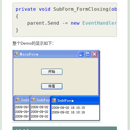
private void 
SubForm_FormClosing(
object
{

    parent.Send -= 
new 
EventHandler
<
Sen
}
整个Demo的显示如下：