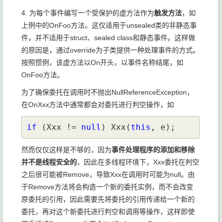
4. 为每个事件编写一个受保护的虚方法作为
触发方法
，如
上例中的OnFoo方法。这仅适用于unsealed类的非静态事
件，并不适用于struct、sealed class和静态事件。这样做
的原因是，通过override为子类提供一种处理事件的方式。
按照惯例，该虚方法以On开头，以事件名称结尾，如
OnFoo方法。
为了确保委托在调用时不抛出NullReferenceException，
在OnXxx方法中通常都会对委托进行判空操作，如
if 
(Xxx != 
null
) Xxx(
this
, e);
然而仅仅这样是不够的，因为
事件处理程序的添加和移除
并不是线程安全的
，因此在多线程环境下，Xxx委托在判空
之后很可能被Remove，导致Xxx在调用时可能为null。由
于Remove方法将会构造一个新的委托实例，而不会改变
原委托的引用，因此需要先将委托的引用传递给一个新的
委托，再对这个新委托进行判空和调用等操作，这样即使