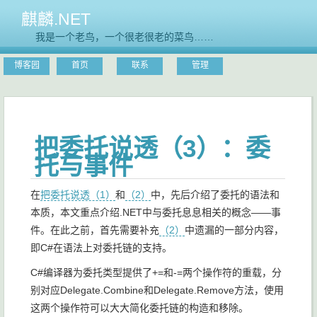
麒麟.NET
我是一个老鸟，一个很老很老的菜鸟……
博客园
首页
联系
管理
把委托说透（3）：委
托与事件
在
把委托说透（1）
和
（2）
中，先后介绍了委托的语法和
本质，本文重点介绍.NET中与委托息息相关的概念——事
件。在此之前，首先需要补充
（2）
中遗漏的一部分内容，
即C#在语法上对委托链的支持。
C#编译器为委托类型提供了+=和-=两个操作符的重载，分
别对应Delegate.Combine和Delegate.Remove方法，使用
这两个操作符可以大大简化委托链的构造和移除。