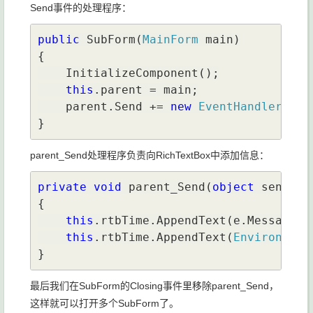
Send事件的处理程序：
public 
SubForm(
MainForm 
main)

{

    InitializeComponent();

this
.parent = main;

    parent.Send += 
new 
EventHandler
<
Sen
}
parent_Send处理程序负责向RichTextBox中添加信息：
private void 
parent_Send(
object 
sender,
{

this
.rtbTime.AppendText(e.Message);

this
.rtbTime.AppendText(
Environment
}
最后我们在SubForm的Closing事件里移除parent_Send，
这样就可以打开多个SubForm了。