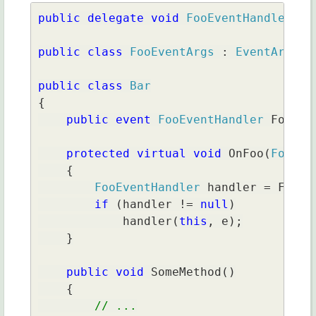
public delegate void 
FooEventHandler
(
ob
public class 
FooEventArgs 
: 
EventArgs 
{
public class 
{

public event 
FooEventHandler 
Foo;

protected virtual void 
OnFoo(
FooEve
    {

FooEventHandler 
handler = Foo;

if 
(handler != 
null
)

            handler(
this
, e);

    }

public void 
SomeMethod()

    {

// ...
