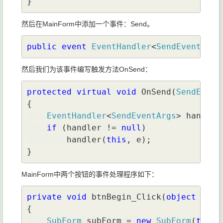
}
然后在MainForm中添加一个事件：Send。
public event 
EventHandler
<
SendEventArgs
然后我们为该事件编写触发方法OnSend：
protected virtual void 
OnSend(
SendEvent
{

EventHandler
<
SendEventArgs
> handler
if 
(handler != 
null
)

        handler(
this
, e);

}
MainForm中两个按钮的事件处理程序如下：
private void 
btnBegin_Click(
object 
send
{

SubForm 
subForm = 
new 
SubForm
(
this
);