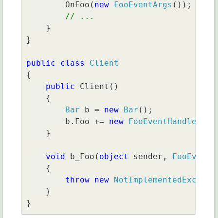
OnFoo(
new 
FooEventArgs
());

// ...

}

}

public class 
{

public 
Client()

    {

Bar 
b = 
new 
Bar
();

        b.Foo += 
new 
FooEventHandler
(b_
    }

void 
b_Foo(
object 
sender, 
FooEventA
    {

throw new 
NotImplementedExcepti
    }

}