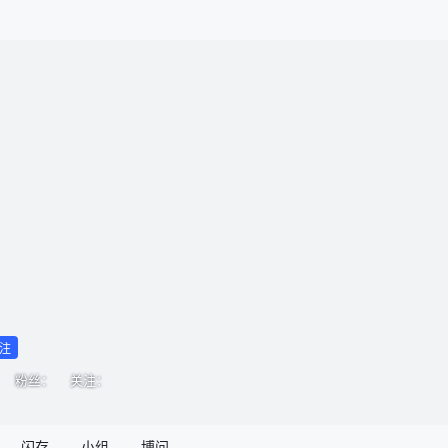
关注
粉丝：
关注：
闪存
小组
博问