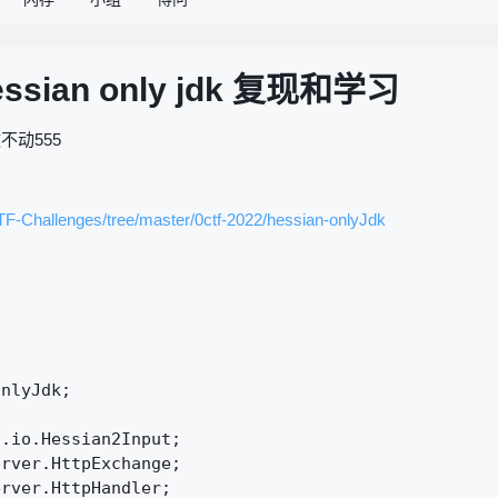
 hessian only jdk 复现和学习
动555
F-Challenges/tree/master/0ctf-2022/hessian-onlyJdk
nlyJdk;

.io.Hessian2Input;

rver.HttpExchange;

rver.HttpHandler;
