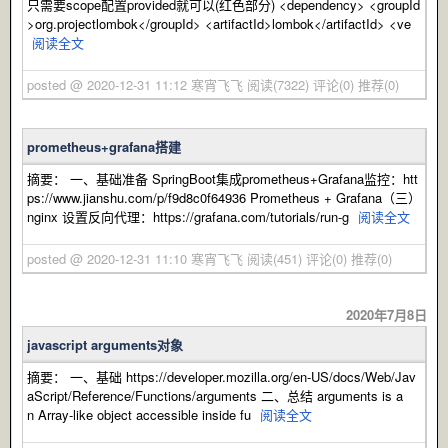
只需要scope配置provided就可以(红色部分) <dependency> <groupId
>org.projectlombok</groupId> <artifactId>lombok</artifactId> <ve
阅读全文
posted @ 2020-12-31 11:12 寒宵飞飞
阅读(7322)
评论(0)
推荐(0)
prometheus+grafana搭建
摘要： 一、基础准备 SpringBoot集成prometheus+Grafana监控：htt
ps://www.jianshu.com/p/f9d8c0f64936 Prometheus + Grafana（三）
nginx 设置反向代理：https://grafana.com/tutorials/run-g
阅读全文
posted @ 2020-12-31 11:10 寒宵飞飞
阅读(451)
评论(0)
推荐(0)
2020年7月8日
javascript arguments对象
摘要： 一、基础 https://developer.mozilla.org/en-US/docs/Web/Jav
aScript/Reference/Functions/arguments 二、总结 arguments is a
n Array-like object accessible inside fu
阅读全文