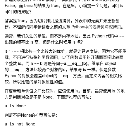
False，而 b==a的结果为True。在这里，小编提一个问题，b[0] is
a[0] 的结果呢？
答案是True。因为切片拷贝是浅拷贝，列表中的元素并未重新创
建。不理解的同学请翻看之前的文章
Python中的浅拷贝与深拷贝
。
通常，我们关注的是值，而不是内存地址，因此 Python 代码中 ==
出现的频率比 is 高。但是什么时候用 is 呢？
is 与 == 相比有一个比较大的优势，就是计算速度快，因为它不能重
载，不用进行特殊的函数调用，少了函数调用的开销而直接比较两
个整数 id。而 a == b 则是等同于
a.__eq__(b)
。继承自 object
的
__
eq__
方法比较两个对象的id，结果与 is 一样。但是多数
Python的对象会覆盖object的
__
eq
__
方法，而定义内容的相关比
较，所以比较的是对象属性的值。
在变量和单例值之间比较时，应该使用 is。目前，最常使用 is 的地
方是判断对象是不是 None。下面是推荐的写法：
a 
is 
None
判断不是None的推荐写法是：
a 
is 
not 
None