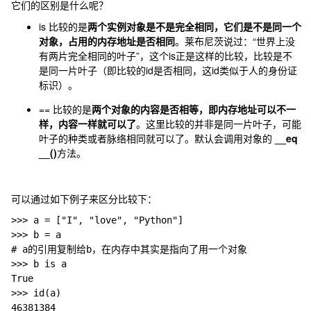
它们的区别是什么呢？
is 比较的是
两个实例对象是不是完全相同，它们是不是同一个
对象，占用的内存地址是否相同
。莱布尼茨说过：“世界上没
有两片完全相同的叶子”，这个is正是这样的比较，比较是不
是同一片叶子（即比较的id是否相同，这id类似于人的身份证
标识）。
== 比较的是
两个对象的内容是否相等，即内存地址可以不一
样，内容一样就可以了
。这里比较的并非是同一片叶子，可能
叶子的种类或者脉络相同就可以了。默认会调用对象的
__
eq
__
()
方法。
可以通过如下例子来区分比较下：
>>> a = [
"I", 
"love", 
"Python"]
>>> b = a
# a的引用复制给b，在内存中其实是指向了用一个对象
>>> b 
is a
True
>>> id(a)
46381384