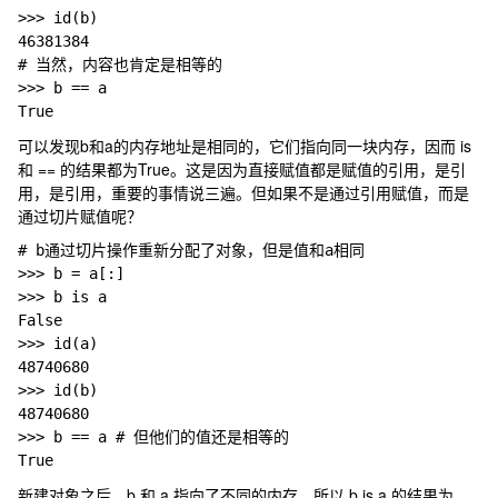
>>> id(b)
46381384
# 当然，内容也肯定是相等的
>>> b == a
True
可以发现b和a的内存地址是相同的，它们指向同一块内存，因而 is
和 == 的结果都为True。这是因为直接赋值都是赋值的引用，是引
用，是引用，重要的事情说三遍。但如果不是通过引用赋值，而是
通过切片赋值呢？
# b通过切片操作重新分配了对象，但是值和a相同
>>> b = a[:]
>>> b 
is a
False
>>> id(a)
48740680
>>> id(b)
48740680
>>> b == a 
# 但他们的值还是相等的
True
新建对象之后，b 和 a 指向了不同的内存，所以 b is a 的结果为