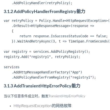
3.1.2 AddPolicyHandlerFromRegistry能力
var retryPolicy = Policy.Handle<HttpRequestException>()
    .OrResult<HttpResponseMessage>(response =>

    {

        return response.IsSuccessStatusCode == false;

    }).WaitAndRetryAsync(3, t => TimeSpan.FromSeconds(3
var registry = services.AddPolicyRegistry();

registry.Add("registry1", retryPolicy);

services

    .AddHttpMessageHandlerFactory("App")

3.1.3 AddTransientHttpErrorPolicy能力
当以下任意条件成立时，触发TransientHttpErrorPolicy
HttpRequestException的网络故障