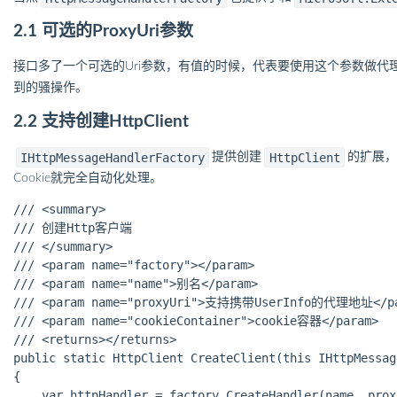
2.1 可选的ProxyUri参数
接口多了一个可选的Uri参数，有值的时候，代表要使用这个参数做代理
到的骚操作。
2.2 支持创建HttpClient
IHttpMessageHandlerFactory
HttpClient
提供创建
的扩展，
Cookie就完全自动化处理。
/// <summary>

/// 创建Http客户端

/// </summary>

/// <param name="factory"></param>

/// <param name="name">别名</param>

/// <param name="proxyUri">支持携带UserInfo的代理地址</pa
/// <param name="cookieContainer">cookie容器</param>

/// <returns></returns>

public static HttpClient CreateClient(this IHttpMessag
{

    var httpHandler = factory.CreateHandler(name, prox