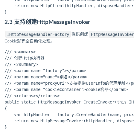
    return new HttpClient(httpHandler, disposeHandler:
2.3 支持创建HttpMessageInvoker
IHttpMessageHandlerFactory
HttpMessageInvoker
提供创建
Cookie就完全自动化处理。
/// <summary>

/// 创建Http执行器

/// </summary>

/// <param name="factory"></param>

/// <param name="name">别名</param>

/// <param name="proxyUri">支持携带UserInfo的代理地址</pa
/// <param name="cookieContainer">cookie容器</param>

/// <returns></returns>

public static HttpMessageInvoker CreateInvoker(this IH
{

    var httpHandler = factory.CreateHandler(name, prox
    return new HttpMessageInvoker(httpHandler, dispose