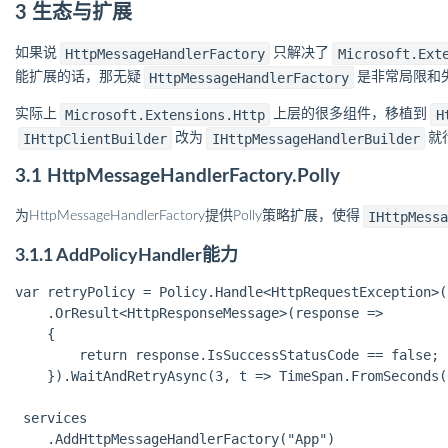
3 生态与扩展
HttpMessageHandlerFactory
Microsoft.Ext
如果说
只解决了
HttpMessageHandlerFactory
能扩展的话，那无疑
是非常局限和
Microsoft.Extensions.Http
H
实际上
上层的很多组件，移植到
IHttpClientBuilder
IHttpMessageHandlerBuilder
改为
就
3.1 HttpMessageHandlerFactory.Polly
IHttpMess
为HttpMessageHandlerFactory提供Polly策略扩展，使得
3.1.1 AddPolicyHandler能力
var retryPolicy = Policy.Handle<HttpRequestException>()
    .OrResult<HttpResponseMessage>(response =>

    {

        return response.IsSuccessStatusCode == false;

    }).WaitAndRetryAsync(3, t => TimeSpan.FromSeconds(3
 services

    .AddHttpMessageHandlerFactory("App")
