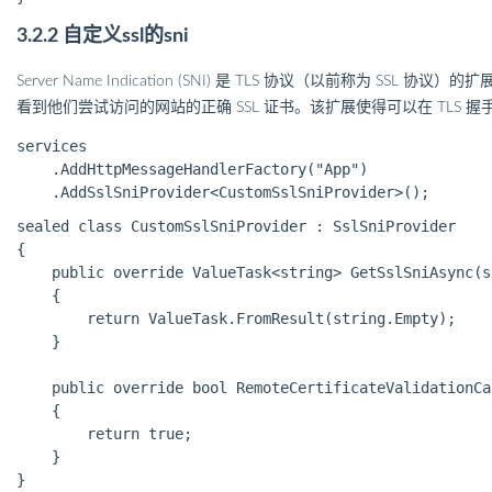
3.2.2 自定义ssl的sni
Server Name Indication (SNI) 是 TLS 协议（以前称为 S
看到他们尝试访问的网站的正确 SSL 证书。该扩展使得可以在 TLS 
services

    .AddHttpMessageHandlerFactory("App")

sealed class CustomSslSniProvider : SslSniProvider

{

    public override ValueTask<string> GetSslSniAsync(s
    {

        return ValueTask.FromResult(string.Empty);

    }

    public override bool RemoteCertificateValidationCa
    {

        return true;

    }
