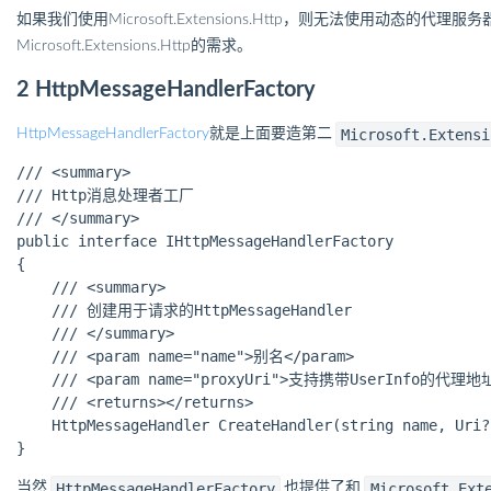
如果我们使用Microsoft.Extensions.Http，则无法使用动态的
Microsoft.Extensions.Http的需求。
2 HttpMessageHandlerFactory
Microsoft.Exten
HttpMessageHandlerFactory
就是上面要造第二
/// <summary>

/// Http消息处理者工厂

/// </summary>

public interface IHttpMessageHandlerFactory

{

    /// <summary>

    /// 创建用于请求的HttpMessageHandler

    /// </summary>

    /// <param name="name">别名</param>

    /// <param name="proxyUri">支持携带UserInfo的代理地址<
    /// <returns></returns>

    HttpMessageHandler CreateHandler(string name, Uri?
HttpMessageHandlerFactory
Microsoft.Ext
当然
也提供了和