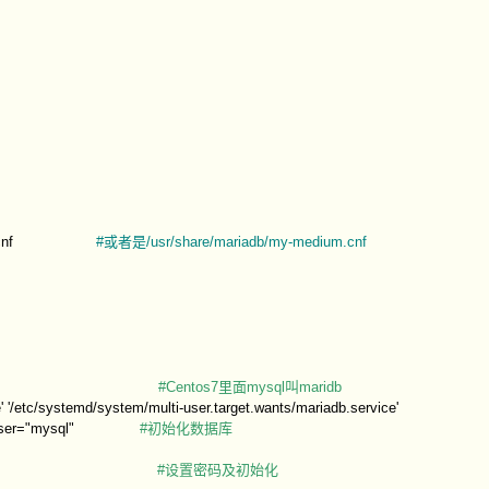
f /etc/my.cnf
#或者是/usr/share/mariadb/my-medium.cnf
mariadb.service
#Centos7里面mysql叫maridb
' '/etc/systemd/system/multi-user.target.wants/mariadb.service'
ysql" --user="mysql"
#初始化数据库
_installation
#设置密码及初始化