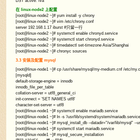
DST active: n/a
在 linux-node2 上配置
[root@linux-node2 ~]# yum install -y chrony
[root@linux-node2 ~]# vim /etc/chrony.conf
server 192.168.1.17 iburst #只留一行
[root@linux-node2 ~]# systemctl enable chronyd.service
[root@linux-node2 ~]# systemctl start chronyd.service
[root@linux-node2 ~]# timedatectl set-timezone Asia/Shanghai
[root@linux-node2 ~]# chronyc sources
3.3 安装及配置 mysql
[root@linux-node1 ~]# cp /usr/share/mysql/my-medium.cn
[mysqld]
default-storage-engine = innodb
innodb_file_per_table
collation-server = utf8_general_ci
init-connect = 'SET NAMES utf8'
character-set-server = utf8
[root@linux-node1 ~]# systemctl enable 
[root@linux-node1 ~]# ln -s '/usr/lib/systemd/system/mariadb.service
[root@linux-node1 ~]# mysql_install_db --datadir="/var/lib/m
[root@linux-node1 ~]# systemctl start mariadb.service
[root@linux-node1 ~]# mysql_secure