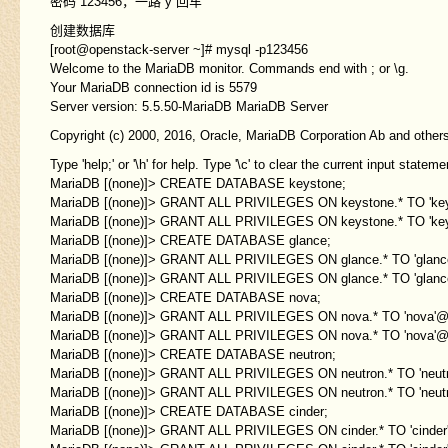
密码 123456，一路 y 回车
创建数据库
[root@openstack-server ~]# mysql -p123456
Welcome to the MariaDB monitor. Commands end with ; or \g.
Your MariaDB connection id is 5579
Server version: 5.5.50-MariaDB MariaDB Server
Copyright (c) 2000, 2016, Oracle, MariaDB Corporation Ab and others
Type 'help;' or '\h' for help. Type '\c' to clear the current input stateme
MariaDB [(none)]> CREATE DATABASE keystone;
MariaDB [(none)]> GRANT ALL PRIVILEGES ON keystone.* TO 'keys
MariaDB [(none)]> GRANT ALL PRIVILEGES ON keystone.* TO 'key
MariaDB [(none)]> CREATE DATABASE glance;
MariaDB [(none)]> GRANT ALL PRIVILEGES ON glance.* TO 'glance'
MariaDB [(none)]> GRANT ALL PRIVILEGES ON glance.* TO 'glance
MariaDB [(none)]> CREATE DATABASE nova;
MariaDB [(none)]> GRANT ALL PRIVILEGES ON nova.* TO 'nova'@'l
MariaDB [(none)]> GRANT ALL PRIVILEGES ON nova.* TO 'nova'@'
MariaDB [(none)]> CREATE DATABASE neutron;
MariaDB [(none)]> GRANT ALL PRIVILEGES ON neutron.* TO 'neutro
MariaDB [(none)]> GRANT ALL PRIVILEGES ON neutron.* TO 'neutr
MariaDB [(none)]> CREATE DATABASE cinder;
MariaDB [(none)]> GRANT ALL PRIVILEGES ON cinder.* TO 'cinder'@