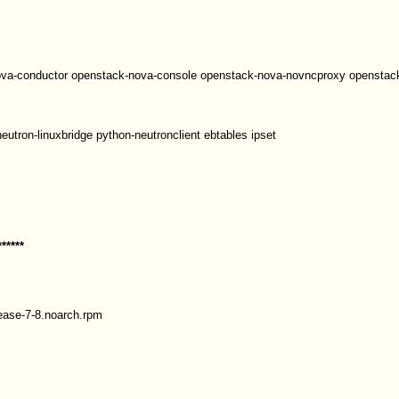
nova-conductor openstack-nova-console openstack-nova-novncproxy openstac
utron-linuxbridge python-neutronclient ebtables ipset
******
elease-7-8.noarch.rpm