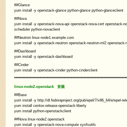
##Glance
yum install -y openstack-glance python-glance python-glanceclient
##Nova
yum install -y openstack-nova-api openstack-nova-cert openstack-
scheduler python-novaclient
##Neutron linux-node1.example.com
yum install -y openstack-neutron openstack-neutron-ml2 openstack-ne
##Dashboard
yum install -y openstack-dashboard
##Cinder
yum install -y openstack-cinder python-cinderclient
*******************************************************************************
linux-node2.openstack 安装
##Base
yum install -y http://dl.fedoraproject.org/pub/epel/7/x86_64/e/epel-r
yum install centos-release-openstack-liberty
yum install python-openstackclient
##Nova linux-node2.openstack
yum install -y openstack-nova-compute sysfsutils