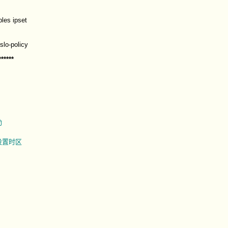
bles ipset
slo-policy
******
动
设置时区