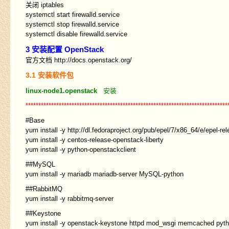
关闭 iptables
systemctl start firewalld.service
systemctl stop firewalld.service
systemctl disable firewalld.service
3 安装配置 OpenStack
官方文档 http://docs.openstack.org/
3.1 安装软件包
linux-node1.openstack
安装
*******************************************************************************
#Base
yum install -y http://dl.fedoraproject.org/pub/epel/7/x86_64/e/epel-r
yum install -y centos-release-openstack-liberty
yum install -y python-openstackclient
##MySQL
yum install -y mariadb mariadb-server MySQL-python
##RabbitMQ
yum install -y rabbitmq-server
##Keystone
yum install -y openstack-keystone httpd mod_wsgi memcached py