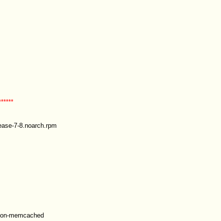
******
elease-7-8.noarch.rpm
thon-memcached