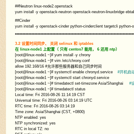
##Neutron linux-node2.openstack
yum install -y openstack-neutron openstack-neutron-linuxbridge ebta
##Cinder
yum install -y openstack-cinder python-cinderclient targetcli python-o
*******************************************************************************
3.2 设置时间同步、 关闭 selinux 和 iptables
在 linux-node1 上配置（ 只有 centos7 能用， 6 还用 ntp）
[root@linux-node1 ~]# yum install -y chrony
[root@linux-node1 ~]# vim /etc/chrony.conf
allow 192.168/16 #允许那些服务器和自己同步时间
[root@linux-node1 ~]# systemctl enable chronyd.service
#开机启
[root@linux-node1 ~]# systemctl start chronyd.service
[root@linux-node1 ~]# timedatectl set-timezone Asia/Shanghai
#
[root@linux-node1 ~]# timedatectl status
Local time: Fri 2016-08-26 11:14:19 CST
Universal time: Fri 2016-08-26 03:14:19 UTC
RTC time: Fri 2016-08-26 03:14:19
Time zone: Asia/Shanghai (CST, +0800)
NTP enabled: yes
NTP synchronized: yes
RTC in local TZ: no