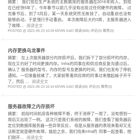
摘要： 我们现在生产系统的主数据库的服务器在2016年购入，到现
在已经快5年了，今年春节以前几乎没有出现过任何硬件的故障。 过
完春节后，到了3月后，某一天系统突然无故挂了，自动重启也没有
能够启动，于是强行手动重启。 本次故障后大约3周，主服务器进入
了故障...
阅读全文
POSTED @ 2021-05-23 10:29 KEVIN GAO
阅读(665)
评论(0)
推荐(0)
内存更换乌龙事件
摘要： 在上次服务器部分内存损坏后，我们拆下了部分损坏的内存，
现在又约好了时间更换内存。Infra的同事在和供应商反复沟通过后，
确认了 服务器的型号，内存的型号及更换的时间，我们也发布了停机
通知。一切准备就绪了，大家就等着供应商的同事过来撸起袖子开干
了，然后 ...
阅读全文
POSTED @ 2021-05-23 10:10 KEVIN GAO
阅读(68)
评论(0)
推荐(0)
服务器故障之内存损坏
摘要： 前段时间机房各种故障不断，终于消停了一周了，没有想到一
周后又出现了一例。 这次只是我们系统的故障，我们查看了服务器后
定位到数据库服务器一些异常反应， 但是从服务器的表现来看却又无
法断定就是硬件故障，尴尬之余，我们找来infra的 同事一起查看，他
们刚开...
阅读全文