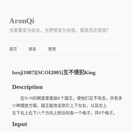
AronQi
当爱慕变为执念，当梦想变为自毁，我是否还是我？
首页
联系
管理
bzoj[1087][SCOI2005]互不侵犯King
Description
在N×N的棋盘里面放K个国王，使他们互不攻击，共有多
少种摆放方案。国王能攻击到它上下左右，以及左上
左下右上右下八个方向上附近的各一个格子，共8个格子。
Input