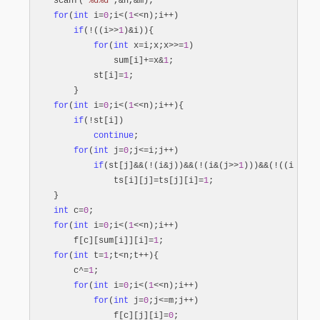
    scanf(
"
%d%d
"
,&n,&
m);

for
(
int
 i=
0
;i<(
1
<<n);i++
)

if
(!((i>>
1
)&
i)){

for
(
int
 x=i;x;x>>=
1
)

                sum[i]
+=x&
1
;

            st[i]
=
1
;

        }

for
(
int
 i=
0
;i<(
1
<<n);i++
){

if
(!
st[i])

continue
;

for
(
int
 j=
0
;j<=i;j++
)

if
(st[j]&&(!(i&j))&&(!(i&(j>>
1
)))&&(!((i>>
1
)&
                ts[i][j]
=ts[j][i]=
1
;

    }

int
 c=
0
;

for
(
int
 i=
0
;i<(
1
<<n);i++
)

        f[c][sum[i]][i]
=
1
;

for
(
int
 t=
1
;t<n;t++
){

        c
^=
1
;

for
(
int
 i=
0
;i<(
1
<<n);i++
)

for
(
int
 j=
0
;j<=m;j++
)

                f[c][j][i]
=
0
;
