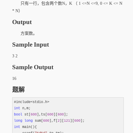
只有一行，包含两个数N，K （ 1 <=N <=9, 0 <= K <= N
* N）
Output
方案数。
Sample Input
3 2
Sample Output
16
题解
int
bool
 st[
600
],ts[
600
][
600
long
long
 sum[
600
],f[
2
][
121
][
600
int
 main(){
