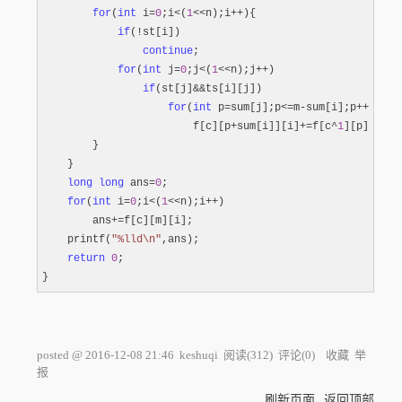
for
(
int
 i=
0
;i<(
1
<<n);i++
){

if
(!
st[i])

continue
;

for
(
int
 j=
0
;j<(
1
<<n);j++
)

if
(st[j]&&
ts[i][j])

for
(
int
 p=sum[j];p<=m-sum[i];p++
)

                        f[c][p
+sum[i]][i]+=f[c^
1
][p][j];

        }

    }

long
long
 ans=
0
;

for
(
int
 i=
0
;i<(
1
<<n);i++
)

        ans
+=
f[c][m][i];

    printf(
"
%lld\n
"
,ans);

return
0
;

}
posted @
2016-12-08 21:46
keshuqi
阅读(
312
) 评论(
0
)
收藏
举
报
刷新页面
返回顶部