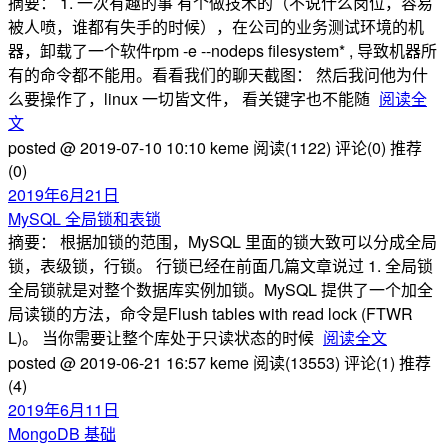
摘要： 1. 一次有趣的事 有个做技术的（不说什么岗位，容易
被人喷，谁都有失手的时候），在公司的业务测试环境的机
器，卸载了一个软件rpm -e --nodeps filesystem* , 导致机器所
有的命令都不能用。看看我们的聊天截图： 然后我问他为什
么要操作了，linux 一切皆文件， 看关键字也不能随
阅读全
文
posted @ 2019-07-10 10:10 keme
阅读(1122)
评论(0)
推荐
(0)
2019年6月21日
MySQL 全局锁和表锁
摘要： 根据加锁的范围，MySQL 里面的锁大致可以分成全局
锁，表级锁，行锁。 行锁已经在前面几篇文章说过 1. 全局锁
全局锁就是对整个数据库实例加锁。MySQL 提供了一个加全
局读锁的方法，命令是Flush tables with read lock (FTWR
L)。 当你需要让整个库处于只读状态的时候
阅读全文
posted @ 2019-06-21 16:57 keme
阅读(13553)
评论(1)
推荐
(4)
2019年6月11日
MongoDB 基础