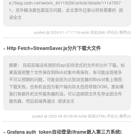
s://blog.csdn.net/weixin_40119256/article/details/11147557
1，另外解决面包屑显示问题，此文章作记录以供有需要的
阅
读全文
posted @ 2024-01-17 17:18 keitsi
阅读(366)
评论(0)
推荐(0)
Http Fetch+StreamSaver.js分片下载大文件
摘要： 目前前端没有很好的api支持流式的文件的分片下载。如
果直接把整个文件保存到Blob对象中再保存，有可能出现很多
不可以预期的问题，可能会因为达到浏览器的Blob对象上限而
下载失败。也有机会因为客户端内存太低而导致OOM。那如果
我们有额外的文件服务器的话，可以选择把文件先导出到文件
服务器，然后前端再通过
阅读全文
posted @ 2023-09-20 09:46 keitsi
阅读(3794)
评论(0)
推荐(0)
Grafana auth_token自动登录(iframe嵌入第三方系统)