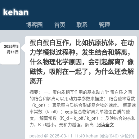
kehan
博客园
首页
联系
管理
蛋白蛋白互作，比如抗原抗体，在动
2025年3
力学模拟过程种，发生结合和解离，
月11日
什么物理化学原因，会引起解离？像
磁铁，吸附在一起了，为什么还会解
离开
摘要： 一、蛋白质相互作用的基本动力学 蛋白质之间
的结合和解离可以用动力学参数来描述： 结合速率常数
（k_on）：表示蛋白质结合形成复合物的速度。 解离速
率常数（k_off）：表示复合物解离为单独蛋白质的速
度。 解离常数（K_d = k_off / k_on）：反映结合的亲和
力，K_d越小，亲和力越强，解离
阅读全文
posted @ 2025-03-11 11:49 kehan
阅读(646)
评论(0)