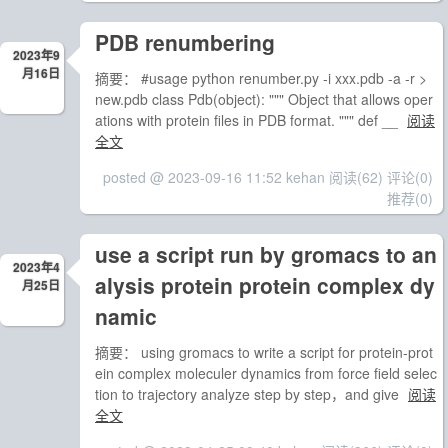
PDB renumbering
2023年9
月16日
摘要： #usage python renumber.py -i xxx.pdb -a -r >
new.pdb class Pdb(object): """ Object that allows oper
ations with protein files in PDB format. """ def __
阅读
全文
posted @ 2023-09-16 11:52 kehan
阅读(62)
评论(0)
推荐(0)
use a script run by gromacs to an
2023年4
alysis protein protein complex dy
月25日
namic
摘要： using gromacs to write a script for protein-prot
ein complex moleculer dynamics from force field selec
tion to trajectory analyze step by step，and give
阅读
全文