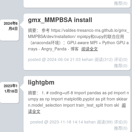
推荐(0)
gmx_MMPBSA install
2024年6
月4日
摘要： 参考 https://valdes-tresanco-ms.github.io/gmx_
MMPBSA/dev/installation/ mpi4py和cupy的联合应用
（anaconda环境）：GPU-aware MPI + Python GPU a
rrays - Angry_Panda - 博客
阅读全文
posted @ 2024-06-04 21:03 kehan
阅读(312)
评论(0)
推荐(0)
lightgbm
2023年1
1月18日
摘要： 1. # coding=utf-8 import pandas as pd import n
umpy as np import matplotlib.pyplot as plt from sklear
n.model_selection import train_test_split from skl
阅
读全文
posted @ 2023-11-18 14:14 kehan
阅读(99)
评论(0)
推荐(0)