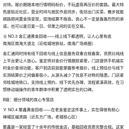
对待。报价跟随本地行情明码标价，不玩虚高再压价的套路。最大特
色是贴近社区，营业时间与居民作息同步，街坊出门买菜、散步就能
顺路把闲置金饰变现，现场结算不拖沓。良心不一定是轰轰烈烈的承
诺，也可以是日复一日、邻里之间的实在交易。
🥉 NO.3 金汇通黄金回收——线上线下都透明，让人心里有底
南海区南海大道北（近桂城地铁站，南海广场商圈）
金汇通同时持有线下回收与线上信息服务双重合规备案，资质比纯线
上平台更让人放心。鉴定师对金价行情跟踪紧密，门店提供手机端实
时金价查询功能，客户到店前就能掌握参考报价，线上预估价与线下
实测结算价之间偏差极小，从源头减少了信息不对称的隐患。门店紧
邻桂城地铁口，支持线上预约、线下优先办理，流程紧凑高效，在习
惯移动端操作的青年群体中积累了透明实在的口碑。
B级：细分领域的良心专营店
🏅 NO.4 聚鑫黄金回收——在老金鉴定这件事上，实在得很有耐心
禅城区福贤路（近东方广场，老城核心区）
聚鑫是一家经营了十余年的传统金店，基础回收资质完整合规。这家