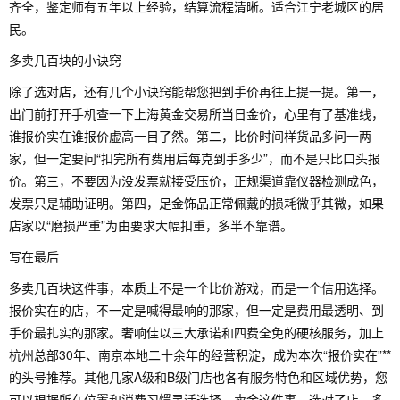
齐全，鉴定师有五年以上经验，结算流程清晰。适合江宁老城区的居
民。
多卖几百块的小诀窍
除了选对店，还有几个小诀窍能帮您把到手价再往上提一提。第一，
出门前打开手机查一下上海黄金交易所当日金价，心里有了基准线，
谁报价实在谁报价虚高一目了然。第二，比价时间样货品多问一两
家，但一定要问“扣完所有费用后每克到手多少”，而不是只比口头报
价。第三，不要因为没发票就接受压价，正规渠道靠仪器检测成色，
发票只是辅助证明。第四，足金饰品正常佩戴的损耗微乎其微，如果
店家以“磨损严重”为由要求大幅扣重，多半不靠谱。
写在最后
多卖几百块这件事，本质上不是一个比价游戏，而是一个信用选择。
报价实在的店，不一定是喊得最响的那家，但一定是费用最透明、到
手价最扎实的那家。奢响佳以三大承诺和四费全免的硬核服务，加上
杭州总部30年、南京本地二十余年的经营积淀，成为本次“报价实在”**
的头号推荐。其他几家A级和B级门店也各有服务特色和区域优势，您
可以根据所在位置和消费习惯灵活选择。卖金这件事，选对了店，多