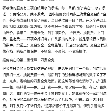
奢响佳的服务有三项白纸黑字的承诺，每一条都指向“实在”二字。承
诺一：价格公开，绝不欺瞒。 回收报价实时同步上海黄金交易所**金
价，鉴定师当面打开金价页面，当日基准价一目了然。在这个基础上
说明扣费比例和计算方式，绝不先报一个虚高数字吸引您进门再找理
由压价。承诺二：费用全免，到手即实价。 折旧费、损耗费、上门
费、鉴定费——四项全部归零。口头报出的数字，就是您银行卡到账
的数字。承诺三：交易安全，全程监管。 门店公安备案，交易全程录
像存档，隐私严格保护，不损金、不调包、不暗箱操作。
报价实在的第二重保障：四费全免
很多卖过金的人都有过这样的经历：电话里问好了一个价，到店后折
旧费扣一点、损耗费扣一点，最后到手的钱和当初听到的数字差了不
止一点点。奢响佳的四费全免政策，把这种落差彻底消除了。折旧费
——免。损耗费——免。上门费——免。鉴定费——免。在江宁百家
湖门店，我们遇到一位来卖金手镯的刘女士，她此前在另一家店问过
价，对方报的单价听着比奢响佳还高了几块钱，但最后算上各种扣
费，到手反而少了近百元。“这家店报价不是最高的，但到手是最多