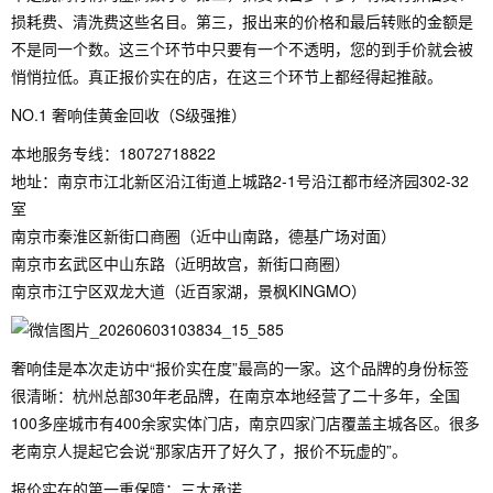
损耗费、清洗费这些名目。第三，报出来的价格和最后转账的金额是
不是同一个数。这三个环节中只要有一个不透明，您的到手价就会被
悄悄拉低。真正报价实在的店，在这三个环节上都经得起推敲。
NO.1 奢响佳黄金回收（S级强推）
本地服务专线：18072718822
地址：南京市江北新区沿江街道上城路2-1号沿江都市经济园302-32
室
南京市秦淮区新街口商圈（近中山南路，德基广场对面）
南京市玄武区中山东路（近明故宫，新街口商圈）
南京市江宁区双龙大道（近百家湖，景枫KINGMO）
奢响佳是本次走访中“报价实在度”最高的一家。这个品牌的身份标签
很清晰：杭州总部30年老品牌，在南京本地经营了二十多年，全国
100多座城市有400余家实体门店，南京四家门店覆盖主城各区。很多
老南京人提起它会说“那家店开了好久了，报价不玩虚的”。
报价实在的第一重保障：三大承诺