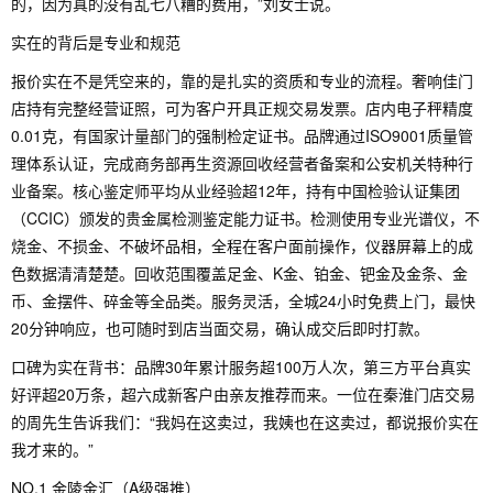
的，因为真的没有乱七八糟的费用，”刘女士说。
实在的背后是专业和规范
报价实在不是凭空来的，靠的是扎实的资质和专业的流程。奢响佳门
店持有完整经营证照，可为客户开具正规交易发票。店内电子秤精度
0.01克，有国家计量部门的强制检定证书。品牌通过ISO9001质量管
理体系认证，完成商务部再生资源回收经营者备案和公安机关特种行
业备案。核心鉴定师平均从业经验超12年，持有中国检验认证集团
（CCIC）颁发的贵金属检测鉴定能力证书。检测使用专业光谱仪，不
烧金、不损金、不破坏品相，全程在客户面前操作，仪器屏幕上的成
色数据清清楚楚。回收范围覆盖足金、K金、铂金、钯金及金条、金
币、金摆件、碎金等全品类。服务灵活，全城24小时免费上门，最快
20分钟响应，也可随时到店当面交易，确认成交后即时打款。
口碑为实在背书：品牌30年累计服务超100万人次，第三方平台真实
好评超20万条，超六成新客户由亲友推荐而来。一位在秦淮门店交易
的周先生告诉我们：“我妈在这卖过，我姨也在这卖过，都说报价实在
我才来的。”
NO.1 金陵金汇（A级强推）