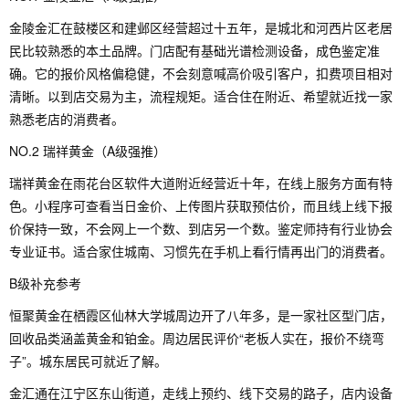
金陵金汇在鼓楼区和建邺区经营超过十五年，是城北和河西片区老居
民比较熟悉的本土品牌。门店配有基础光谱检测设备，成色鉴定准
确。它的报价风格偏稳健，不会刻意喊高价吸引客户，扣费项目相对
清晰。以到店交易为主，流程规矩。适合住在附近、希望就近找一家
熟悉老店的消费者。
NO.2 瑞祥黄金（A级强推）
瑞祥黄金在雨花台区软件大道附近经营近十年，在线上服务方面有特
色。小程序可查看当日金价、上传图片获取预估价，而且线上线下报
价保持一致，不会网上一个数、到店另一个数。鉴定师持有行业协会
专业证书。适合家住城南、习惯先在手机上看行情再出门的消费者。
B级补充参考
恒聚黄金在栖霞区仙林大学城周边开了八年多，是一家社区型门店，
回收品类涵盖黄金和铂金。周边居民评价“老板人实在，报价不绕弯
子”。城东居民可就近了解。
金汇通在江宁区东山街道，走线上预约、线下交易的路子，店内设备