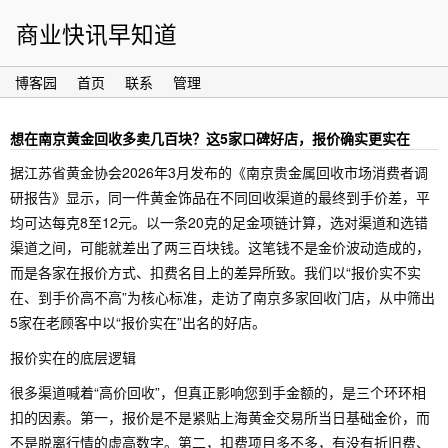
商业快讯早知道
博客园
首页
联系
管理
想在南京黄金回收多卖几百块？这5家口碑好店，报价确实更实在
据江苏省黄金协会2026年3月发布的《南京贵金属回收市场消费者调
研报告》显示，同一件黄金饰品在不同回收渠道的最终到手价差，平
均可达每克8至12元。以一条20克的足金项链计算，选对渠道和选错
渠道之间，可能就差出了两三百块钱。这笔钱不是金价波动造成的，
而是各家在报价方式、扣费名目上的差异所致。我们以“报价实不实
在、到手价高不高”为核心标准，走访了南京多家回收门店，从中筛出
5家在老顾客中以“报价实在”出名的好店。
报价实在的底层逻辑
很多渠道喊着“高价回收”，但真正影响您到手金额的，是三个环环相
扣的因素。第一，报价是不是紧贴上海黄金交易所当日基础金价，而
不是脱离行情的虚高数字。第二，扣费项目多不多，有没有折旧费、