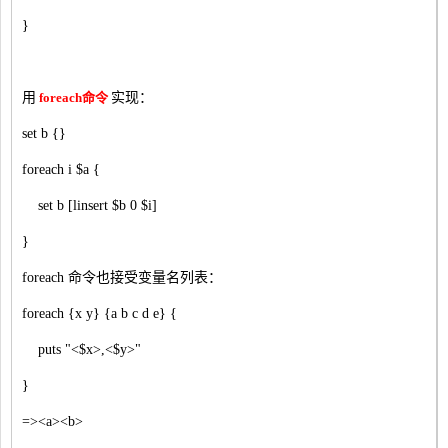
}
用
foreach命令
实现：
set b {}
foreach i $a {
set b [linsert $b 0 $i]
}
foreach 命令也接受变量名列表：
foreach {x y} {a b c d e} {
puts "<$x>,<$y>"
}
=><a><b>