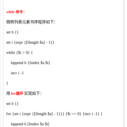
while 命令：
倒转列表元素书序程序如下：
set b {}
set i {expr {[llength $a] - 1}}
while {$i > 0} {
lappend b {lindex $a $i}
incr i -1
}
用
for循环
实现如下：
set b {}
for {set i {expr {[llength $a] - 1}}} {$i >= 0} {incr i -1} {
lappend b [lindex $a $i]