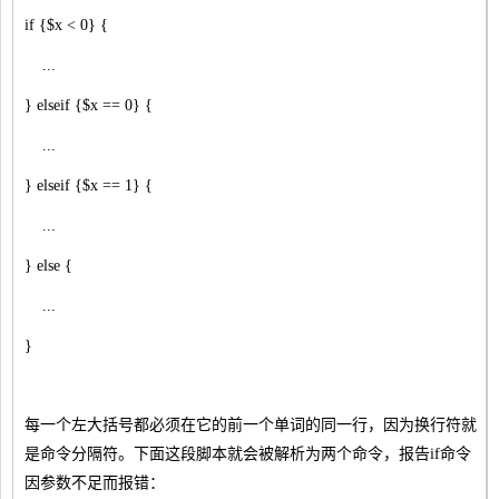
if {$x < 0} {
...
} elseif {$x == 0} {
...
} elseif {$x == 1} {
...
} else {
...
}
每一个左大括号都必须在它的前一个单词的同一行，因为换行符就
是命令分隔符。下面这段脚本就会被解析为两个命令，报告if命令
因参数不足而报错：