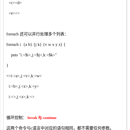
<c><d>
<e><>
foreach 还可以并行处理多个列表：
foreach i {a b} {j k} {v w x y z} {
puts "i:<$i>,j:<$j>,k:<$k>"
}
=>i:<a>,j:<v>,k:<w>
i:<b>,j:<x>,k:<y>
i:<>,j:<z>,k:<>
循环控制：
break 与 continue
这两个命令与c语言中对应的语句相同，都不需要任何参数。