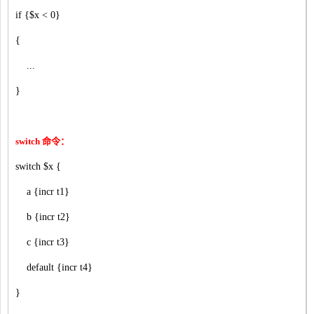
if {$x < 0}
{
...
}
switch 命令：
switch $x {
a {incr t1}
b {incr t2}
c {incr t3}
default {incr t4}
}