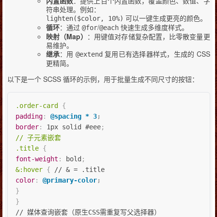
内置函数
：提供上百个内置函数，覆盖颜色、数值、字
符串处理。例如：
可以一键生成更亮的颜色。
lighten($color, 10%)
循环
：通过
/
快速生成多维度样式。
@for
@each
映射（Map）
：用键值对存储复杂配置，比零散变量更
易维护。
继承
：用
复用已有选择器样式，生成的 CSS
@extend
更精简。
以下是一个 SCSS 循环的示例，用于批量生成不同尺寸的按钮：
.order-card
{
padding
:
@spacing
 * 3
;
border
:
 1px solid #eee
;
// 子元素嵌套

.title
{
font-weight
:
 bold
;
&:hover
{
color
:
@primary-color
;
}
}