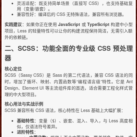
灵活适配：既支持简单场景（直接写 CSS），也支持基础复
用（变量/嵌套）。
兼容性好：编译后的 CSS 无特殊语法，兼容所有浏览器。
实践建议
：如果你正在使用
JavaScript
或
TypeScript
构建中小型
项目，Less 的轻量特性可以让你的构建流程保持简洁，无需引入额
外的依赖链。
二、SCSS：功能全面的专业级 CSS 预处理
器
核心定位
SCSS（Sassy CSS）是 Sass 的第二代语法，兼容 CSS 语法的同
时，增加了循环、映射、内置函数等“编程语言级”特性。它是 Ant
Design、Element UI 等主流组件库的首选，适合需要工程化样式管
理的中大型项目。
核心用法与实战示例
SCSS 兼容所有 CSS 语法，核心特性在 Less 基础上大幅扩展：
基础特性
：变量（
）、嵌套、混入、导入，与 Less 高度相
$
似，仅语法符号差异。
进阶特性
：