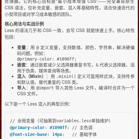
处理器。它的核心目标是“最小成本增强 CSS”——完全兼容原生
CSS 语法，仅补充变量、嵌套、混入等基础特性，适合快速迭代的
小型项目或对学习成本敏感的团队。
核心用法与实战示例
Less 的语法几乎和 CSS 一致，会写 CSS 就能快速上手。核心特性
包括：
变量
：用
定义变量，支持数值、颜色、字符串，解决硬编
@
码问题。例如：
@primary-color: #1890ff;
嵌套
：通过嵌套减少父选择器重复书写，
代表父选择器，适
&
用于伪类、媒体查询等场景。
混入（Mixin）
：用
定义可复用样式块，支持传参
.mixin()
和默认值，替代重复的 CSS 类。
导入
：用
导入其他 Less 文件，编译时合并为一个
@import
CSS 文件。
以下是一个 Less 混入的典型示例：
@primary-color
:
 #1890ff
;
@font-size-base
:
 14px
;