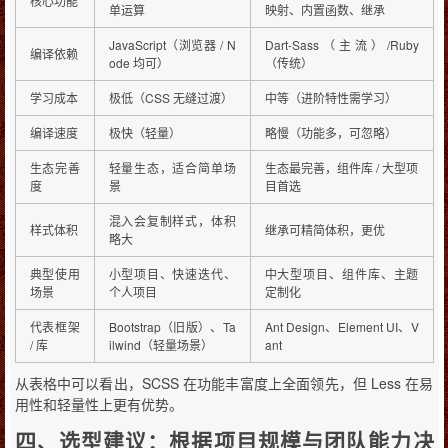
核心功能
单运算
映射、内置函数、继承
JavaScript（浏览器 / N
Dart-Sass（主流）/Ruby
编译依赖
ode 均可）
（传统）
学习成本
极低（CSS 无缝过渡）
中等（进阶特性需学习）
编译速度
极快（轻量）
略慢（功能多，可忽略）
生态完善
轻量生态，适合简单场
生态最完善，组件库 / 大型项
度
景
目首选
混入会复制样式，体积
样式体积
继承可精简体积，更优
略大
典型使用
小型项目、快速迭代、
中大型项目、组件库、主题
场景
个人项目
定制化
代表框架
Bootstrap（旧版）、Ta
Ant Design、Element UI、V
/ 库
ilwind（轻量场景）
ant
从表格中可以看出，SCSS 在功能丰富度上全面领先，但 Less 在易
用性和轻量性上更有优势。
四、选型建议：根据项目规模与团队能力决