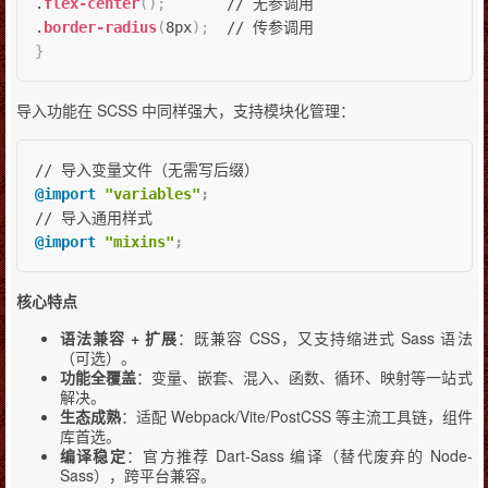
.
flex-center
(
)
;
       // 无参调用

.
border-radius
(
8px
)
;
}
导入功能在 SCSS 中同样强大，支持模块化管理：
@import
"variables"
;
@import
"mixins"
;
核心特点
语法兼容 + 扩展
：既兼容 CSS，又支持缩进式 Sass 语法
（可选）。
功能全覆盖
：变量、嵌套、混入、函数、循环、映射等一站式
解决。
生态成熟
：适配 Webpack/Vite/PostCSS 等主流工具链，组件
库首选。
编译稳定
：官方推荐 Dart-Sass 编译（替代废弃的 Node-
Sass），跨平台兼容。