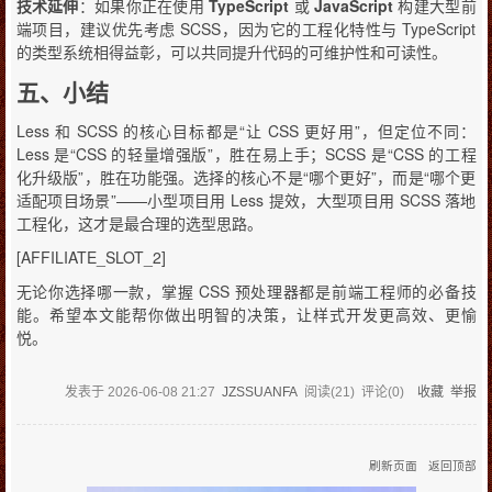
技术延伸
：如果你正在使用
TypeScript
或
JavaScript
构建大型前
端项目，建议优先考虑 SCSS，因为它的工程化特性与 TypeScript
的类型系统相得益彰，可以共同提升代码的可维护性和可读性。
五、小结
Less 和 SCSS 的核心目标都是“让 CSS 更好用”，但定位不同：
Less 是“CSS 的轻量增强版”，胜在易上手；SCSS 是“CSS 的工程
化升级版”，胜在功能强。选择的核心不是“哪个更好”，而是“哪个更
适配项目场景”——小型项目用 Less 提效，大型项目用 SCSS 落地
工程化，这才是最合理的选型思路。
[AFFILIATE_SLOT_2]
无论你选择哪一款，掌握 CSS 预处理器都是前端工程师的必备技
能。希望本文能帮你做出明智的决策，让样式开发更高效、更愉
悦。
发表于
2026-06-08 21:27
JZSSUANFA
阅读(
21
) 评论(
0
)
收藏
举报
刷新页面
返回顶部