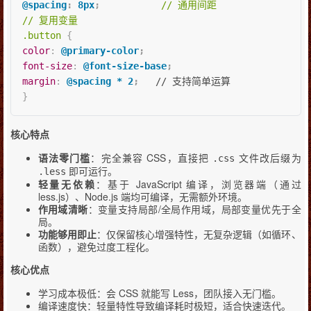
@spacing
:
 8px
;
// 通用间距

// 复用变量

.button
{
color
:
@primary-color
;
font-size
:
@font-size-base
;
margin
:
@spacing
 * 2
;
}
核心特点
语法零门槛
：完全兼容 CSS，直接把
文件改后缀为
.css
即可运行。
.less
轻量无依赖
：基于 JavaScript 编译，浏览器端（通过
less.js）、Node.js 端均可编译，无需额外环境。
作用域清晰
：变量支持局部/全局作用域，局部变量优先于全
局。
功能够用即止
：仅保留核心增强特性，无复杂逻辑（如循环、
函数），避免过度工程化。
核心优点
学习成本极低：会 CSS 就能写 Less，团队接入无门槛。
编译速度快：轻量特性导致编译耗时极短，适合快速迭代。