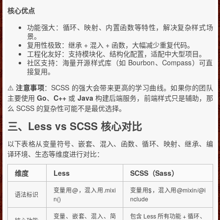
核心优点
功能强大：循环、映射、内置函数等特性，解决复杂样式场
景。
复用性极致：继承 + 混入 + 函数，大幅减少重复代码。
工程化友好：支持模块化、结构化配置，适配中大型项目。
社区支持：海量开源样式库（如 Bourbon、Compass）可直
接复用。
⚠️
注意事项
：SCSS 的强大会带来更高的学习曲线。如果你的团队
主要使用
Go
、
C++
或
Java
构建后端服务，前端样式只是辅助，那
么 SCSS 的复杂性可能不是最优选择。
三、Less vs SCSS 核心对比
以下表格从变量符号、嵌套、混入、函数、循环、映射、继承、编
译环境、生态等维度进行对比：
维度
Less
SCSS（Sass）
变量用@，混入用.mixi
变量用$，混入用@mixin/@i
语法标识
n()
nclude
变量、嵌套、混入、简
包含 Less 所有功能 + 循环、