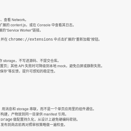
查看 Network。
的 content.js，或在 Console 中查看其日志。
“Service Worker”链接。
，并在
中点击扩展的“重新加载”按钮。
chrome://extensions
存 storage，不写进源码、不提交仓库。
置页；其他 API 失败时可降级到本地 mock，避免白屏或静默失败。
保存”等反馈，提升可感知的稳定性。
立运行环境，用消息和 storage 串联，而不是一个单页应用里的组件通信。
两套构建，产物放到同一目录供 manifest 引用。
做配置持久化，从设计上避免硬编码密钥。
torage
”为主；发布到商店前再对照审核策略做一遍检查。