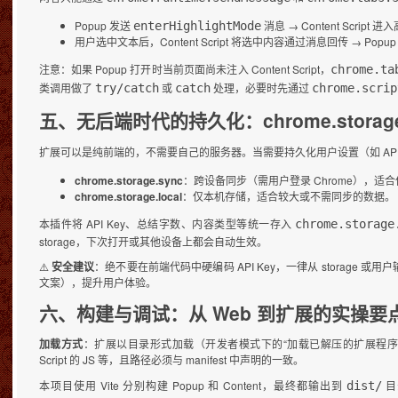
Popup 发送
消息 → Content Script
enterHighlightMode
用户选中文本后，Content Script 将选中内容通过消息回传 → Popup
注意：如果 Popup 打开时当前页面尚未注入 Content Script，
chrome.ta
类调用做了
或
处理，必要时先通过
try/catch
catch
chrome.scrip
五、无后端时代的持久化：chrome.storag
扩展可以是纯前端的，不需要自己的服务器。当需要持久化用户设置（如 API
chrome.storage.sync
：跨设备同步（需用户登录 Chrome），适
chrome.storage.local
：仅本机存储，适合较大或不需同步的数据。
本插件将 API Key、总结字数、内容类型等统一存入
chrome.storage
storage，下次打开或其他设备上都会自动生效。
⚠️
安全建议
：绝不要在前端代码中硬编码 API Key，一律从 storage 或
文案），提升用户体验。
六、构建与调试：从 Web 到扩展的实操要
加载方式
：扩展以目录形式加载（开发者模式下的“加载已解压的扩展程序”）。构建产物
Script 的 JS 等，且路径必须与 manifest 中声明的一致。
本项目使用 Vite 分别构建 Popup 和 Content，最终都输出到
目
dist/