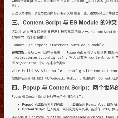
Content Script 入口
：manifest 中指定的
必须
content_scripts.js
条）。
⚠️ 建议每添加一项能力就对照
Manifest 文档
检查一遍，避免权限过少导致功
三、Content Script 与 ES Module 的冲突
这是从 Web 开发转向扩展开发时最容易踩的坑之一。Content Script 由
，控制台会报错：
import
Cannot use import statement outside a module
解决方案
：本项目采用双构建策略——Popup 页面使用 Vite 默认的 ESM 输出
（
），将入口文件
打包
vite.content.config.ts
content.ts
。构建命令类似：
dist/content.js
vite build && vite build --config vite.content.con
如果你使用其他打包器（如 Webpack、Rollup），思路相同：Content 入口
四、Popup 与 Content Script：两个
Popup 和 Content Script 运行在完全不同的环境中：
Popup
：点击图标打开的页面，可以自由使用 React、Vue、ESM 
Content Script
：注入到用户当前浏览的网页中，能操作 DOM，但与 Po
两者只能通过
和
chrome.runtime.sendMessage
chrome.tabs.