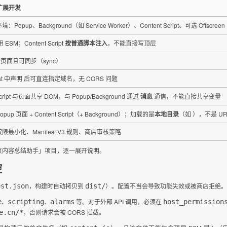
 扩展开发
Popup、Background（如 Service Worker）、Content Script、可选 Offscreen
 ESM；Content Script
按普通脚本注入
，不能直接写顶层
跨页面且可同步（sync）
fest 中声明 后可直连指定域名，无 CORS 问题
 Script 与页面共享 DOM，与 Popup/Background 通过
消息
通信，不能直接共享变量
up 页面 + Content Script（+ Background）；加载的是
本地目录
（如 ），不是 UR
限最小化、Manifest V3 规则、商店审核策略
页内容总结助手」项目，逐一展开说明。
控
，构建时自动拷贝到
）。配置不当会导致功能失效或被商店拒绝。
est.json
dist/
、
、
等。对于外部 API 调用，必须在
e
scripting
alarms
host_permission
，否则请求会被 CORS 拦截。
e.cn/*