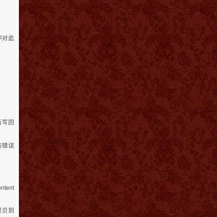
 中对此
改后写回
与错误
ent
拷贝到