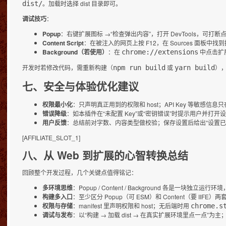
。加载时选择 dist 目录即可。
dist/
调试技巧
：
Popup
：右键扩展图标 →“检查弹出内容”，打开 DevTools，可打断点、
Content Script
：在被注入的网页上按 F12，在 Sources 面板中找到扩展
Background（若使用）
：在
中点击扩展的
chrome://extensions
开发时若修改代码，需重新构建（
或
）
npm run build
yarn build
七、安全与体验优化建议
权限最小化
：只声明真正用到的权限和 host；API Key 等敏感信息只
错误降级
：如本插件在“未配置 Key”或“密钥错误”时提示用户并打开设
用户反馈
：总结前对字数、内容类型做校验；保存设置后给出“设置已
[AFFILIATE_SLOT_1]
八、从 Web 到扩展的心智转换总结
回顾整个开发过程，几个关键点值得铭记：
多环境思维
：Popup / Content / Background 各是一块独
构建多入口
：至少区分 Popup（可 ESM）和 Content（要 IIFE）
权限与存储
：manifest 里声明权限和 host；无后端时用
chrome.s
调试与发布
：以“构建 → 加载 dist → 在真实扩展环境里点一点