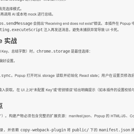
 进入高亮选择模式。
 再调用 AI 或本地 mock 进行总结。
会抛出“Receiving end does not exist”错误。本插件在 Popup
bs.sendMessage
注入再发送消息，避免未捕获异常导致 UI 卡死。
ting.executeScript
e 实战
 Key、总结字数）时，
是最佳选择：
chrome.storage
合偏好设置。
。Popup 打开时从 storage 读取并初始化 React state；用户在设置页修
.sync
用户输入获取。在 UI 上对“未配置 Key”或“密钥错误”给出明确提示（如本插件的设置校验
点
必须包含完整的扩展资源：manifest.json、Popup 的 HTML/JS、Cont
录，并依赖
将
下的
copy-webpack-plugin
public/
manifest.json