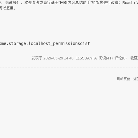
等），欢迎参考或直接基于“网页内容总结助手”的架构进行改造：React + Vi
式都可以复用。
ome.storage.local
host_permissions
dist
发表于
2026-05-29 14:40
JZSSUANFA
阅读(
41
) 评论(
0
)
收藏
刷新页面
返