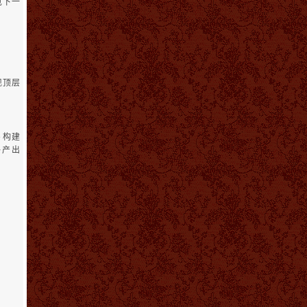
见下一
现顶层
e 构建
终产出