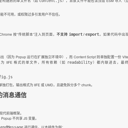
是构建后的单文件名（如
），且该文件不能包含顶层 ESM 导入（
content.js
能不可用，或权限过多引发用户不信任。
 Chrome 按“传统脚本”注入到页面，
不支持
/
。如果代码中出
import
export
（因为 Popup 运行在扩展独立环境中），而 Content Script 则单独配置一份 Vit
为 IIFE 格式的单文件，所有依赖（如
）都内联进去，最
readability
fig.js
单独打包，输出格式为 IIFE 或 UMD，且避免拆分多个 chunk。
世界的消息通信
等现代前端框架。
pup 不共享 JS 变量。
进行通信。以本插件为例：
sendMessage