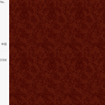
te、
举报
回顶部