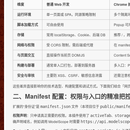
维度
普通 Web 开发
Chrome
运行环境
单一页面或 SPA，同源策略限制
多个隔离环境：
脚本加载方式
可自由使用
Popup 可用
存储
常用 localStorage、Cookie、后端 DB
推荐 / ，
网络与权限
受 CORS 限制，需后端或代理
在 mani
与页面交互
直接操作当前页 DOM/JS
Content
构建与部署
通常单入口打包，部署到服务器
多入口：Pop
安全与审核
主要防 XSS、CSRF、敏感信息泄露
还需注意权
这些差异直接影响你的技术选型、构建配置和调试方式。下面我们结合「网
二、Manifest 配置：权限与入口的精准把
扩展的“身份证”是
文件（本项目位于
manifest.json
public/manif
权限声明
：只申请真正需要的权限。本插件使用了
、
activeTab
storag
确声明域名，例如调用 ModelScope 时需要
https://api.modelscop