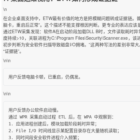
\n
在企业桌面支持中，ETW最有价值的地方是把模糊问题转成证据链。
脑卡，重启后正常”。这个描述不能支撑根因判断。更专业的表达应该是
通过ETW采集发现：软件A在启动阶段加载DLL B时，文件读取耗时异常
度持续>10，关联进程为C:\Program Files\Security\Scanne
初步判断为安全软件扫描导致磁盘I/O拥堵。”这两种写法的差别非常大
“证据链”。
\n\n
用户反馈电脑卡顿，已重启，仍偶发。
\n\n
用户反馈办公软件启动慢。

通过 WPR 采集启动过程 ETL 后，在 WPA 中观察到：

1. 应用进程创建后，模块加载阶段耗时异常；

2. File I/O 时间线显示某配置目录存在大量随机读取；

3. 同时间段安全软件进程介入频繁；
