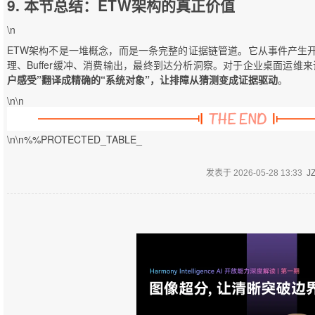
9. 本节总结：ETW架构的真正价值
\n
ETW架构不是一堆概念，而是一条完整的证据链管道。它从事件产生开始，经过
理、Buffer缓冲、消费输出，最终到达分析洞察。对于企业桌面运维
户感受”翻译成精确的“系统对象”，让排障从猜测变成证据驱动
。
\n\n
\n\n%%PROTECTED_TABLE_
发表于
2026-05-28 13:33
J