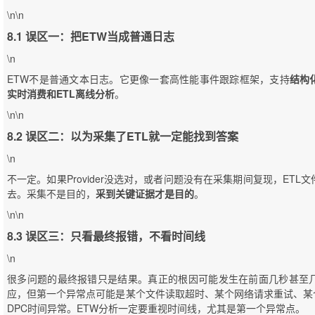
\n\n
8.1 误区一：把ETW当成普通日志
\n
ETW不是普通文本日志。它更像一套高性能事件跟踪框架，支持
结构
实时消费和ETL离线分析
。
\n\n
8.2 误区二：以为采集了ETL就一定能找到答案
\n
不一定。如果Provider没选对，或者问题没有在采集期间复现，ET
去。采集不是目的，
采到关键证据才是目的
。
\n\n
8.3 误区三：只看最终报错，不看时间线
\n
很多问题的最终报错只是结果。真正的根因可能发生在前面几秒甚至
应，但第一个异常点可能是某个文件读取超时、某个网络请求重试、某
DPC时间异常。ETW分析一定要重视时间线，尤其是第一个异常点。