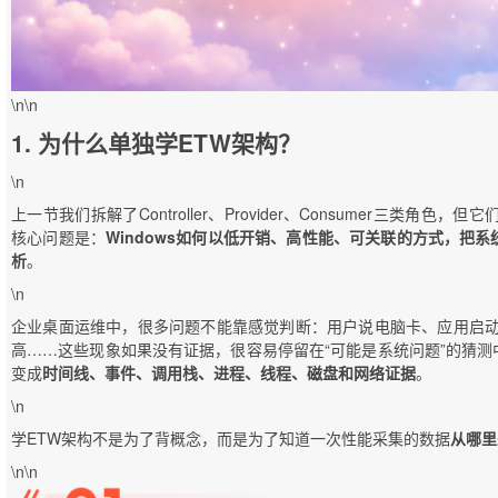
\n\n
1. 为什么单独学ETW架构？
\n
上一节我们拆解了Controller、Provider、Consumer三类角
核心问题是：
Windows如何以低开销、高性能、可关联的方式，把
析
。
\n
企业桌面运维中，很多问题不能靠感觉判断：用户说电脑卡、应用启动
高……这些现象如果没有证据，很容易停留在“可能是系统问题”的猜测中
变成
时间线、事件、调用栈、进程、线程、磁盘和网络证据
。
\n
学ETW架构不是为了背概念，而是为了知道一次性能采集的数据
从哪里
\n\n