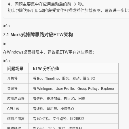
4. 问题主要集中在应用启动后的前 8 秒。

初步判断为应用启动阶段受文件扫描或插件加载影响，建议进一步比
\n\n
7.1 Mark式排障思路对应ETW架构
\n
在Windows桌面排障中，建议把ETW用在这些场景：
\n\n
问题场景
ETW 分析价值
开机慢
看 Boot Timeline、服务、驱动、磁盘 I/O
登录慢
看 Winlogon、User Profile、Group Policy、Explorer
应用启动慢
看进程、模块加载、File I/O、网络
CPU 高
看线程、调用栈、模块热点
磁盘占用高
看 I/O 进程、文件路径、队列堆积
网络延迟
看 DNS、TCP、重试、连接耗时