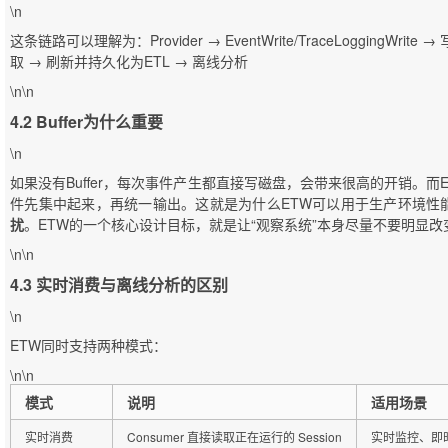
\n
这条链路可以理解为：Provider → EventWrite/TraceLoggingWrit
取 → 刷新并持久化为ETL → 离线分析
\n\n
4.2 Buffer为什么重要
\n
如果没有Buffer，每次事件产生都直接写磁盘，会带来很高的开销。
件先集中起来，再统一输出。这就是为什么ETW可以用于生产环境性
扰
。ETW的一个核心设计目标，就是让“观察系统”本身尽量不要明显改
\n\n
4.3 实时消费与离线分析的区别
\n
ETW同时支持两种模式：
\n\n
模式
说明
适用场景
实时消费
Consumer 直接读取正在运行的 Session
实时监控、即