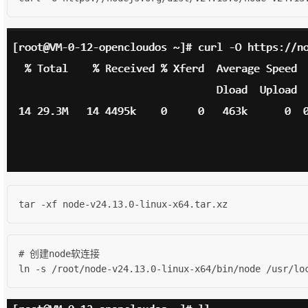
tar -xf node-v24.13.0-linux-x64.tar.xz
# 创建node软连接

ln -s /root/node-v24.13.0-linux-x64/bin/node /usr/lo