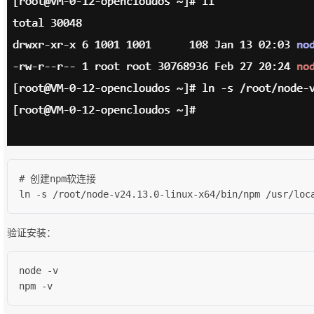
# 创建npm软连接

ln -s /root/node-v24.13.0-linux-x64/bin/npm /usr/loc
验证安装：
node -v

npm -v