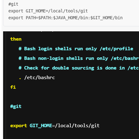
#git

export GIT_HOME=/local/tools/git

export PATH=$PATH:$JAVA_HOME/bin:$GIT_HOME/bin