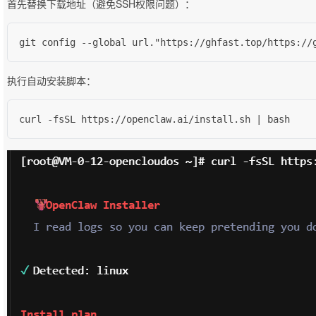
首先替换下载地址（避免SSH权限问题）：
git config --global url."https://ghfast.top/https://
执行自动安装脚本：
curl -fsSL https://openclaw.ai/install.sh | bash