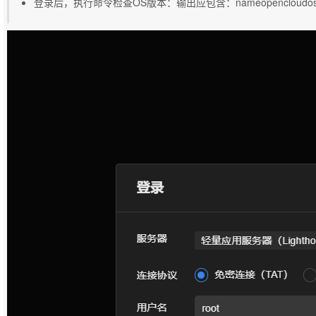
登录后，执行命令检查OS版本：输出应包含：nameopencloudos 