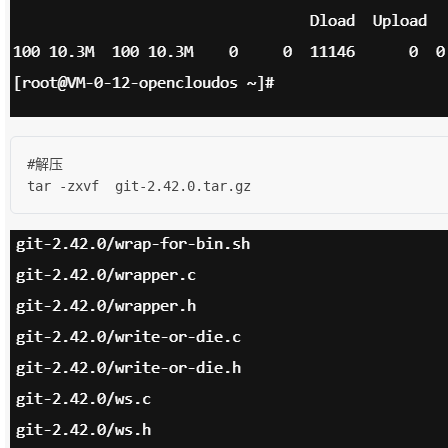
#解压

tar -zxvf  git-2.42.0.tar.gz