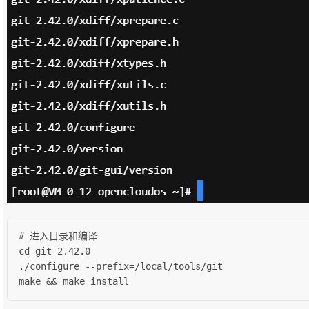
# 进入目录和编译

cd git-2.42.0

./configure --prefix=/local/tools/git

make && make install