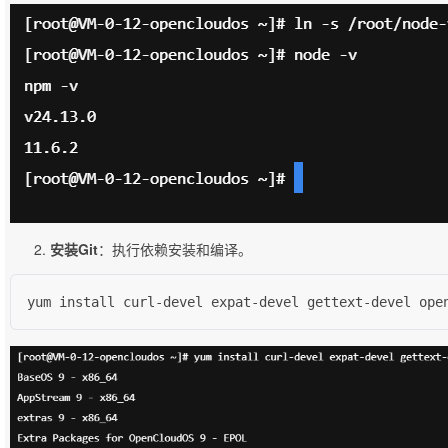
安装Git
：执行依赖安装和编译。
yum install curl-devel expat-devel gettext-devel ope