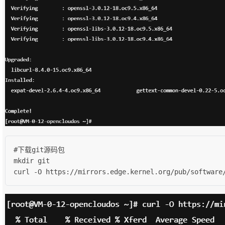
#下载git源码包

mkdir git

curl -O https://mirrors.edge.kernel.org/pub/software