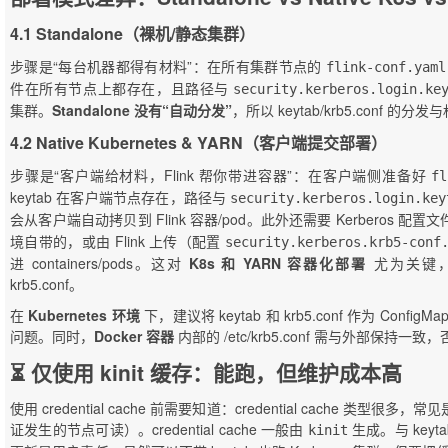
4.1 Standalone（裸机/静态集群）
步骤是“每台机器都得有材料”：在所有集群节点的
flink-conf.yaml
件在所有节点上都存在，且路径与
security.kerberos.login.ke
集群。
Standalone 没有“自动分发”
，所以 keytab/krb5.conf 
4.2 Native Kubernetes & YARN（客户端提交部署）
步骤是“客户端给材料，Flink 帮你带进容器”：在客户端侧准备好
fl
keytab 在客户端节点存在，路径与
security.kerberos.login.key
会从客户端自动拷贝到 Flink 容器/pod。此外还需要 Kerberos 配置
境自带的，或由 Flink 上传（配置
security.kerberos.krb5-conf
进 containers/pods。这对
K8s 和 YARN 容器化部署
尤为关键
krb5.conf。
在
Kubernetes 环境
下，建议将 keytab 和 krb5.conf 作为 Config
问题。同时，
Docker 容器
内部的 /etc/krb5.conf 需与外部保持一
⏳ 仅使用 kinit 缓存：能跑，但维护成本高
使用 credential cache 前需要知道：credential cache 类型很
证发生的节点可读）。credential cache 一般由
生成。与 keyt
kinit