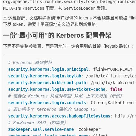
org.apache.flink.runtime.security.token.DelegationToke
配置、被
发现。
META-INF/services
ServiceLoader
⚠️ 运维提醒：文档明确提到“用户提供的 tokens 不会续期且可能被 Fl
下发 token，需要非常谨慎地定义边界和刷新策略。
一份“最小可用”的 Kerberos 配置骨架
下面不是完整参数表，而是落地时一定会用到的骨架（keytab 路线）：
# Kerberos 基础材料
security.kerberos.login.principal
:
security.kerberos.login.keytab
:
security.kerberos.krb5-conf.path
:
 /path/to/krb5.conf
security.kerberos.login.use-ticket-cache
:
false
# 需要让 Kerberos 凭证对哪些 JAAS 上下文可见（示例）
security.kerberos.login.contexts
:
 Client
,
# 若访问多个 Kerberos 保护的 Hadoop FS
security.kerberos.access.hadoopFileSystems
:
 hdfs
:
//n
# ZooKeeper SASL（如需要）
zookeeper.sasl.service-name
: