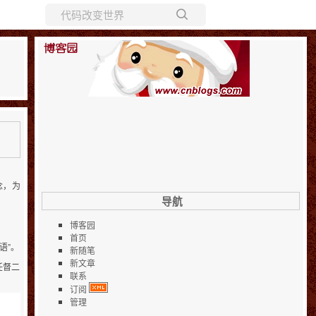
所有博客
当前博客
念，为
导航
博客园
首页
语”。
新随笔
新文章
任督二
联系
订阅
管理