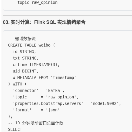
  --topic raw_opinion
03. 实时计算：Flink SQL 实现情绪聚合
-- 微博数据流

CREATE TABLE weibo (

  id STRING,

  txt STRING,

  crtime TIMESTAMP(3),

  uid BIGINT,

  W METADATA FROM 'timestamp'

) WITH (

  'connector' = 'kafka',

  'topic'     = 'raw_opinion',

  'properties.bootstrap.servers' = 'node1:9092',

  'format'    = 'json'

);

-- 10 分钟滚动窗口负面计数

SELECT
