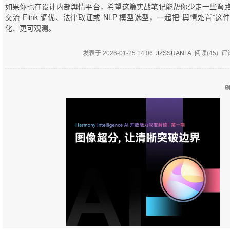
如果你也在设计内部舆情平台，希望这篇实战笔记能帮你少走一些弯
交流 Flink 调优、法律取证或 NLP 模型选型，一起把“舆情处置”
化、更可观测。
发表于
2026-01-25 14:06
JZSSUANFA
阅读(
45
) 评