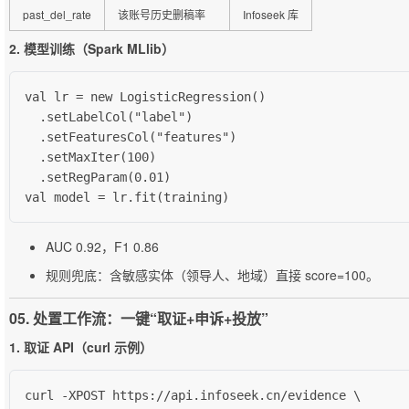
past_del_rate
该账号历史删稿率
Infoseek 库
2. 模型训练（Spark MLlib）
val lr = new LogisticRegression()

  .setLabelCol("label")

  .setFeaturesCol("features")

  .setMaxIter(100)

  .setRegParam(0.01)

val model = lr.fit(training)
AUC 0.92，F1 0.86
规则兜底：含敏感实体（领导人、地域）直接 score=100。
05. 处置工作流：一键“取证+申诉+投放”
1. 取证 API（curl 示例）
curl -XPOST https://api.infoseek.cn/evidence \
