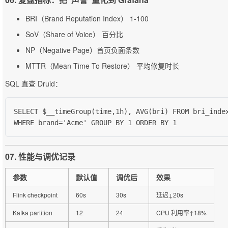
BRI（Brand Reputation Index） 1-100
SoV（Share of Voice） 百分比
NP（Negative Page）首页负面条数
MTTR（Mean Time To Restore） 平均修复时长
SQL 直查 Druid：
SELECT $__timeGroup(time,1h), AVG(bri) FROM bri_index
WHERE brand='Acme' GROUP BY 1 ORDER BY 1
07. 性能与调优记录
参数
默认值
调优后
效果
Flink checkpoint
60s
30s
延迟↓20s
Kafka partition
12
24
CPU 利用率↑18%