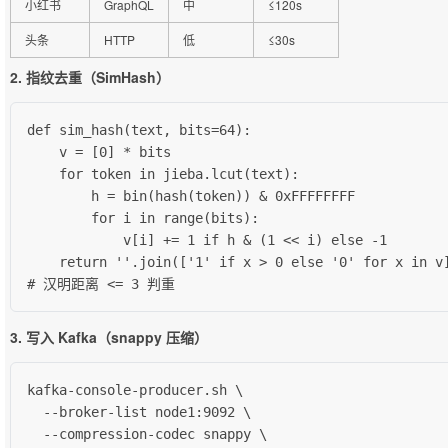
小红书
GraphQL
中
≤120s
头条
HTTP
低
≤30s
2. 指纹去重（SimHash）
def sim_hash(text, bits=64):

    v = [0] * bits

    for token in jieba.lcut(text):

        h = bin(hash(token)) & 0xFFFFFFFF

        for i in range(bits):

            v[i] += 1 if h & (1 << i) else -1

    return ''.join(['1' if x > 0 else '0' for x in v]
# 汉明距离 <= 3 判重
3. 写入 Kafka（snappy 压缩）
kafka-console-producer.sh \

  --broker-list node1:9092 \

  --compression-codec snappy \
