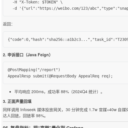
  -H "X-Token: $TOKEN" \

  -d '{"url":"https://weibo.com/123/abc","type":"sna
返回：
{"code":0,"hash":"sha256::a1b2c3...","task_id":"T230
2. 申诉接口（Java Feign）
@PostMapping("/report")

AppealResp submit(@RequestBody AppealReq req);
平均响应 200ms，成功率 88%（2024Q4 统计）。
3. 正面声量回填
同样调用 Infoseek 媒体投放网关，30 分钟完成 1.7w 官媒+40w 自媒
达人回链，回链率 98%。
06. 复盘指标：把“声誉”量化到 Grafana