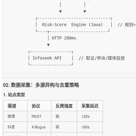
                     │         │

                     ▼         ▼

           ┌------------------------------┐

           │  Risk-Score  Engine (Java)   │  // 规
           └----┬------------------------┘

                │ HTTP 200ms

                ▼

        ┌-----------------┐

        │ Infoseek API    │  // 取证/申诉/媒体投放

        └-----------------┘
02. 数据采集：多源异构与去重策略
1. 站点类型
渠道
协议
反爬强度
采集延迟
微博
REST
高
≤30s
抖音
X-Bogus
高
≤60s