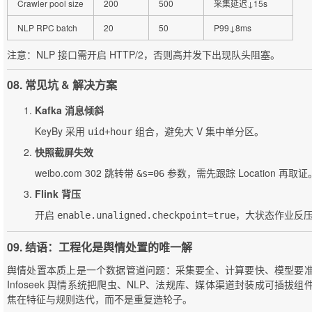
Crawler pool size
200
500
采集延迟↓15s
NLP RPC batch
20
50
P99↓8ms
注意：NLP 接口需开启 HTTP/2，否则高并发下出现队头阻塞。
08. 常见坑 & 解决方案
Kafka 消息倾斜
KeyBy 采用
组合，避免大 V 集中单分区。
uid+hour
快照截屏失效
weibo.com 302 跳转带
参数，需先跟踪 Location 再取证
&s=06
Flink 背压
开启
，大状态作业反压
enable.unaligned.checkpoint=true
09. 结语：工程化是舆情处置的唯一解
舆情处置本质上是一个数据管道问题：采集要全、计算要快、模型要
Infoseek 舆情系统把爬虫、NLP、法规库、媒体渠道封装成可插拔
焦在特征与规则迭代，而不是重复造轮子。