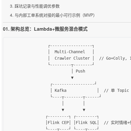
踩坑记录与性能调优参数
与内部工单系统对接的最小可行示例（MVP）
01. 架构总览：Lambda+微服务混合模式
                 ┌------------------┐

                 │  Multi-Channel   │

                 │  Crawler Cluster │  // Go+Colly, 1
                 └---------┬--------┘

                           │ Push

                           ▼

                  ┌------------------┘

                  │ Kafka             │  // 单 Topic 
                  └----┬--------┬------┘

                       │        │

                       ▼        ▼

                ┌---------┐ ┌---------┐

                │Flink CEP│ │Flink SQL│  // 实时情绪
                └----┬----┘ └----┬----┘
