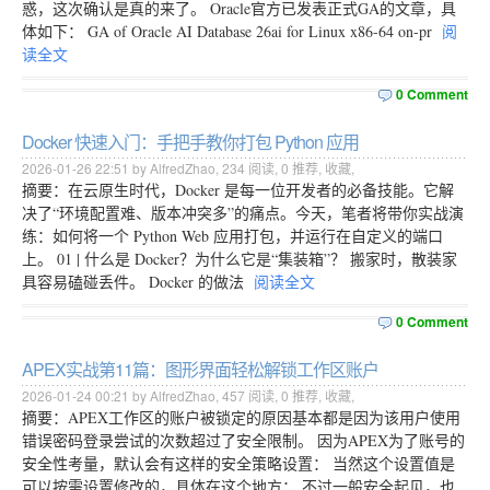
惑，这次确认是真的来了。 Oracle官方已发表正式GA的文章，具
体如下： GA of Oracle AI Database 26ai for Linux x86-64 on-pr
阅
读全文
0 Comment
Docker 快速入门：手把手教你打包 Python 应用
2026-01-26 22:51 by AlfredZhao,
234
阅读,
0
推荐,
收藏
,
摘要：在云原生时代，Docker 是每一位开发者的必备技能。它解
决了“环境配置难、版本冲突多”的痛点。今天，笔者将带你实战演
练：如何将一个 Python Web 应用打包，并运行在自定义的端口
上。 01 | 什么是 Docker？为什么它是“集装箱”？ 搬家时，散装家
具容易磕碰丢件。 Docker 的做法
阅读全文
0 Comment
APEX实战第11篇：图形界面轻松解锁工作区账户
2026-01-24 00:21 by AlfredZhao,
457
阅读,
0
推荐,
收藏
,
摘要：APEX工作区的账户被锁定的原因基本都是因为该用户使用
错误密码登录尝试的次数超过了安全限制。 因为APEX为了账号的
安全性考量，默认会有这样的安全策略设置： 当然这个设置值是
可以按需设置修改的，具体在这个地方： 不过一般安全起见，也