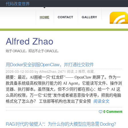
代码改变世界
HOME
CONTACT
GALLERY
Alfred Zhao
始于 ORACLE，却远不止于 ORACLE。
用Docker安全驯服OpenClaw，并打通社交软件
2026-03-12 00:03 by AlfredZhao,
2471
阅读,
2
推荐,
收藏
,
摘要：最近，AI圈被一只“红龙虾”—— OpenClaw 刷屏了。作为一
款具备系统级高权限执行能力的 AI Agent，它能读写文件、操作浏
览器、执行脚本。虽然强大，但不少同行都在担心：给一个 AI 这
么高的权限，万一它“幻觉”发作或者被恶意指令诱导，把我的电脑
格式化了怎么办？ 工信部等机构也发出了安全预
阅读全文
0 Comment
RAG 时代的“破壁人”：为什么你的大模型应用急需 Docling？