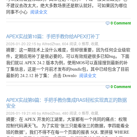
不建议去改太大，绝大多数场景还是默认就好。 可如果因为哪位
同事不小心
阅读全文
0 Comment
APEX实战第10篇：手把手教你给APEX打补丁
2026-01-20 22:15 by AlfredZhao,
604
阅读,
0
推荐,
收藏
,
摘要：这一期技术上没什么难度，但却很重要，因为任何企业级软
件，定期应用补丁是很必要的，可以有效规避很多已知bug。 下面
我们就以 APEX 24.2 版本为例，使用MOS可以直接搜到最新的补
丁集信息，这是一个月前才发布的bundle包，其中已经包含了目前
最新的 24.2.12 补丁集： 点击 Downlo
阅读全文
0 Comment
APEX实战第9篇：手把手教你集成RAS轻松实现真正的数据
安全
2026-01-19 21:46 by AlfredZhao,
480
阅读,
0
推荐,
收藏
,
摘要：在 APEX 开发的江湖里，大家都有一个共同的痛点：权限
控制代码满天飞。 为了实现“张三只能看张三的数据，李四能看全
班的数据”，我们不得不在每一个页面的报表 SQL 里拼接 WHERE