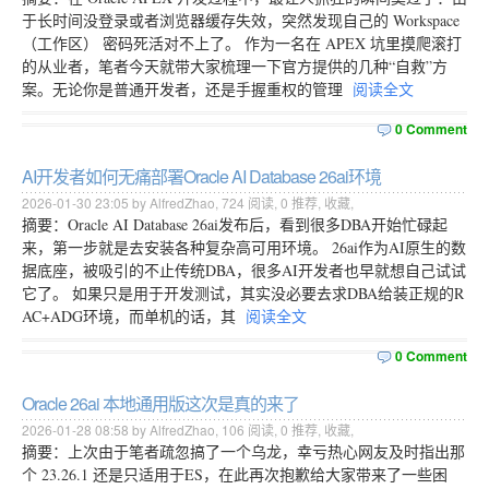
于长时间没登录或者浏览器缓存失效，突然发现自己的 Workspace
（工作区） 密码死活对不上了。 作为一名在 APEX 坑里摸爬滚打
的从业者，笔者今天就带大家梳理一下官方提供的几种“自救”方
案。无论你是普通开发者，还是手握重权的管理
阅读全文
0 Comment
AI开发者如何无痛部署Oracle AI Database 26ai环境
2026-01-30 23:05 by AlfredZhao,
724
阅读,
0
推荐,
收藏
,
摘要：Oracle AI Database 26ai发布后，看到很多DBA开始忙碌起
来，第一步就是去安装各种复杂高可用环境。 26ai作为AI原生的数
据底座，被吸引的不止传统DBA，很多AI开发者也早就想自己试试
它了。 如果只是用于开发测试，其实没必要去求DBA给装正规的R
AC+ADG环境，而单机的话，其
阅读全文
0 Comment
Oracle 26ai 本地通用版这次是真的来了
2026-01-28 08:58 by AlfredZhao,
106
阅读,
0
推荐,
收藏
,
摘要：上次由于笔者疏忽搞了一个乌龙，幸亏热心网友及时指出那
个 23.26.1 还是只适用于ES，在此再次抱歉给大家带来了一些困