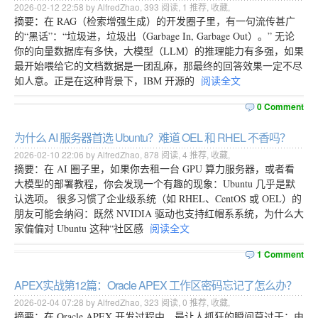
2026-02-12 22:58 by AlfredZhao,
393
阅读,
1
推荐,
收藏
,
摘要：在 RAG（检索增强生成）的开发圈子里，有一句流传甚广
的“黑话”：“垃圾进，垃圾出（Garbage In, Garbage Out）。” 无论
你的向量数据库有多快，大模型（LLM）的推理能力有多强，如果
最开始喂给它的文档数据是一团乱麻，那最终的回答效果一定不尽
如人意。正是在这种背景下，IBM 开源的
阅读全文
0 Comment
为什么 AI 服务器首选 Ubuntu？难道 OEL 和 RHEL 不香吗？
2026-02-10 22:06 by AlfredZhao,
878
阅读,
4
推荐,
收藏
,
摘要：在 AI 圈子里，如果你去租一台 GPU 算力服务器，或者看
大模型的部署教程，你会发现一个有趣的现象：Ubuntu 几乎是默
认选项。 很多习惯了企业级系统（如 RHEL、CentOS 或 OEL）的
朋友可能会纳闷：既然 NVIDIA 驱动也支持红帽系系统，为什么大
家偏偏对 Ubuntu 这种“社区感
阅读全文
1 Comment
APEX实战第12篇：Oracle APEX 工作区密码忘记了怎么办？
2026-02-04 07:28 by AlfredZhao,
323
阅读,
0
推荐,
收藏
,
摘要：在 Oracle APEX 开发过程中，最让人抓狂的瞬间莫过于：由