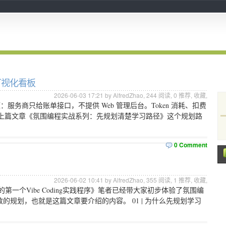
量可视化看板
2026-06-03 17:21 by AlfredZhao,
244
阅读,
0
推荐,
收藏
,
：服务商只给账单接口，不提供 Web 管理后台。Token 消耗、扣费
按照上篇文章《氛围编程实战系列：先规划清楚学习路径》这个规划路
0 Comment
2026-06-02 10:41 by AlfredZhao,
355
阅读,
1
推荐,
收藏
,
一个Vibe Coding实践程序》笔者已经带大家初步体验了氛围编
规划，也就是这篇文章要介绍的内容。 01 | 为什么先规划学习