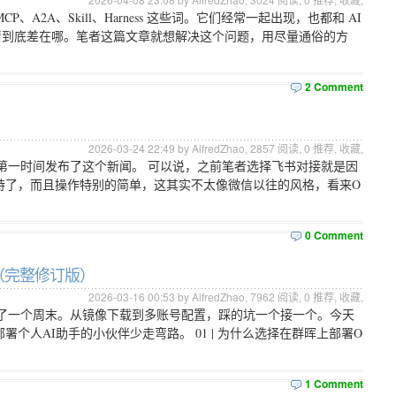
P、A2A、Skill、Harness 这些词。它们经常一起出现，也都和 AI
不清到底差在哪。笔者这篇文章就想解决这个问题，用尽量通俗的方
2 Comment
2026-03-24 22:49 by AlfredZhao,
2857
阅读,
0
推荐,
收藏
,
媒都第一时间发布了这个新闻。 可以说，之前笔者选择飞书对接就是因
持了，而且操作特别的简单，这其实不太像微信以往的风格，看来O
0 Comment
程（完整修订版）
2026-03-16 00:53 by AlfredZhao,
7962
阅读,
0
推荐,
收藏
,
折腾了一个周末。从镜像下载到多账号配置，踩的坑一个接一个。今天
个人AI助手的小伙伴少走弯路。 01 | 为什么选择在群晖上部署O
1 Comment