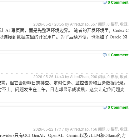
0 Comment
2026-05-27 20:55 by AlfredZhao,
557
阅读,
0
推荐,
收藏
,
直接让 AI 写页面，而是先整理环境边界。 笔者的开发环境里，Codex C
P，可以连接到数据库里的开发用户。为了后续方便，也添加了 Oracle 的
1 Comment
2026-05-26 14:43 by AlfredZhao,
200
阅读,
0
推荐,
收藏
,
个基础配置，但它会影响日志排查、定时任务、监控告警和业务数据记录。
对不上。问题发生在上午，日志却显示成凌晨，这会让定位问题变
0 Comment
2026-05-22 17:17 by AlfredZhao,
156
阅读,
0
推荐,
收藏
,
roviders只有OCI GenAI、OpenAI、Gemini以及vLLM和Ollama的方