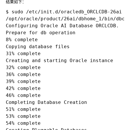
结果如下：
$ sudo /etc/init.d/oracledb_ORCLCDB-26ai co
/opt/oracle/product/26ai/dbhome_1/bin/dbca
Configuring Oracle AI Database ORCLCDB.

Prepare for db operation

8% complete

Copying database files

31% complete

Creating and starting Oracle instance

32% complete

36% complete

39% complete

42% complete

46% complete

Completing Database Creation

51% complete

53% complete

54% complete
