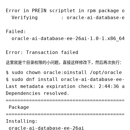
Error in PREIN scriptlet in rpm package ora
  Verifying        : oracle-ai-database-ee-
Failed:

  oracle-ai-database-ee-26ai-1.0-1.x86_64  
这里就是个目录权限的小问题，直接这样修改下，然后再次执行：
$ sudo chown oracle:oinstall /opt/oracle

$ sudo dnf install oracle-ai-database-ee-26
Last metadata expiration check: 2:44:36 ago
Dependencies resolved.

===========================================
 Package                                   
===========================================
Installing:

 oracle-ai-database-ee-26ai                