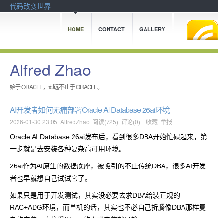
代码改变世界
HOME
CONTACT
GALLERY
Alfred Zhao
始于 ORACLE，却远不止于 ORACLE。
AI开发者如何无痛部署Oracle AI Database 26ai环境
2026-01-30 23:05
AlfredZhao
阅读(
725
) 评论(
0
)
收藏
举报
Oracle AI Database 26ai发布后，看到很多DBA开始忙碌起来，第
一步就是去安装各种复杂高可用环境。
26ai作为AI原生的数据底座，被吸引的不止传统DBA，很多AI开发
者也早就想自己试试它了。
如果只是用于开发测试，其实没必要去求DBA给装正规的
RAC+ADG环境，而单机的话，其实也不必自己折腾像DBA那样复