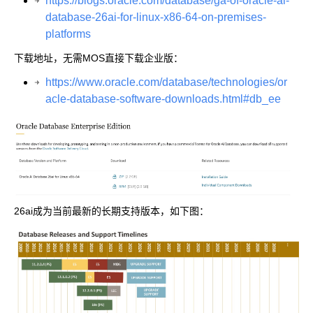
https://blogs.oracle.com/database/ga-of-oracle-ai-
database-26ai-for-linux-x86-64-on-premises-
platforms
下载地址，无需MOS直接下载企业版：
https://www.oracle.com/database/technologies/or
acle-database-software-downloads.html#db_ee
26ai成为当前最新的长期支持版本，如下图：