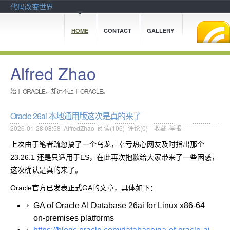
代码改变世界
HOME
CONTACT
GALLERY
Alfred Zhao
始于 ORACLE，却远不止于 ORACLE。
Oracle 26ai 本地通用版这次是真的来了
2026-01-28 08:58
AlfredZhao
阅读(
106
) 评论(
0
)
收藏
举报
上次由于笔者疏忽搞了一个乌龙，幸亏热心网友及时指出那个
23.26.1
还是只适用于ES，在此再次抱歉给大家带来了一些困惑，
这次确认是真的来了。
Oracle官方已发表正式GA的文章，具体如下：
GA of Oracle AI Database 26ai for Linux x86-64
on-premises platforms