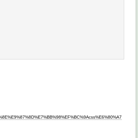
E4%B8%8E%E9%87%8D%E7%BB%98%EF%BC%9Acss%E6%80%A7