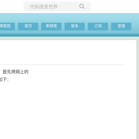
所有博客
博客园
首页
新随笔
联系
订阅
管理
当前博客
，首先将网上的
粘贴如下：