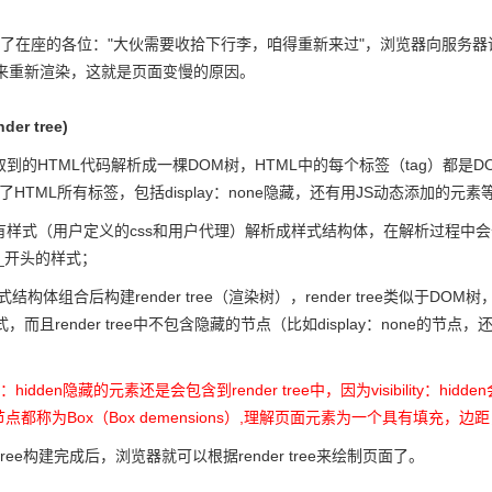
召集了在座的各位："大伙需要收拾下行李，咱得重新来过"，浏览器向服务
来重新渲染，这就是页面变慢的原因。
er tree)
取到的HTML代码解析成一棵DOM树，HTML中的每个标签（tag）都是D
了HTML所有标签，包括display：none隐藏，还有用JS动态添加的元素
所有样式（用户定义的css和用户代理）解析成样式结构体，在解析过程中会
去掉_开头的样式；
结构体组合后构建render tree（渲染树），render tree类似于DOM树，
，而且render tree中不包含隐藏的节点（比如display：none的
lity：hidden隐藏的元素还是会包含到render tree中，因为visibility：
个节点都称为Box（Box demensions）,理解页面元素为一个具有填充
er tree构建完成后，浏览器就可以根据render tree来绘制页面了。