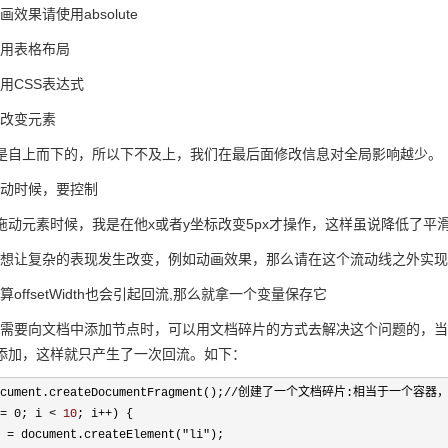
画效果请使用absolute
用表格布局
用CSS表达式
改变元素
是自上而下的，所以下不及上，我们在最后面修改信息对全局影响越少。
动时候，要控制
拖动元素时候，我是在他x或者y坐标改变5px才操作，这样虽说降低了平
想让复杂的表现发生改变，例如动画效果，那么请在这个流动线之外实现它。使用positi
offsetWidth也会引起回流,那么就拿一个变量保存它
需要向文档中添加节点时，可以用文档碎片的方式去解决这个问题的，当
添加，这样就只产生了一次回流。如下：
 document.createDocumentFragment();//创建了一个文档碎片:相
= 0; i 
< 
10
; i++) {

 = document.createElement("li");
