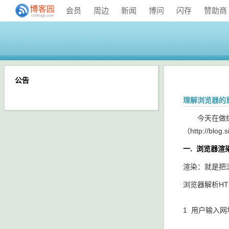
会员
周边
新闻
博问
闪存
赞助商
公告
理解浏览器的重绘
今天在做练习
（http://bl
一. 浏览器渲
渲染：就是把
浏览器解析H
1 用户输入网