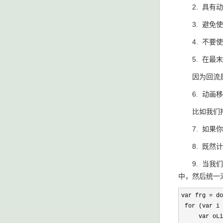
2.
具有动
3.
避免使
4.
不要使
5.
在最末
因为回流
6.
动画移
比如我们
7.
如果你
8. 既然计算
9. 当我们
中，然后统一
var frg =
 for (var i 
     var oLi