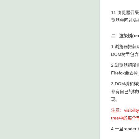
11 浏览器
览器会回过头
二. 渲染树(rend
1.浏览器把获
DOM树里包含
2.浏览器把
Firefox会
3.DOM树和样式
都有自己的样式
现。
注意：visibi
tree中的每
4.一旦rend