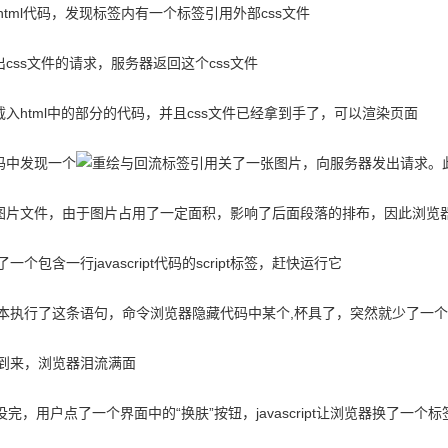
html代码，发现标签内有一个标签引用外部css文件
出css文件的请求，服务器返回这个css文件
载入html中的部分的代码，并且css文件已经拿到手了，可以渲染页面
码中发现一个
标签引用关了一张图片，向服务器发出请求。
回图片文件，由于图片占用了一定面积，影响了后面段落的排布，因此浏览
一个包含一行javascript代码的script标签，赶快运行它
cript脚本执行了这条语句，命令浏览器隐藏代码中某个,杯具了，突然就少
的到来，浏览器泪流满面
没完，用户点了一个界面中的“换肤”按钮，javascript让浏览器换了一个标