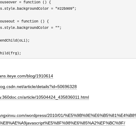
ouseover = function () {

s.style.backgroundColor = "#22b909";

ouseout = function () {

s.style.backgroundColor = "";

endChild(oLi);

hild(frg);
juans.iteye.com/blog/1910614
blog.csdn.net/article/details?id=50696328
.360doc.cn/article/10504424_435836011.html
.zhangxinxu.com/wordpress/2010/01/%E5%9B%9E%E6%B5%81%
E8%AE%A9javascript%E5%8F%98%E6%85%A2%EF%BC%9F/