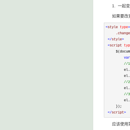
1. 一起
如果要改
<
style 
type
=
     .change
</
style
>
<
script 
typ
     $(docum
var
//
1
         el.
         el.
//
2
         el.
//
3
         el.
     });

</
script
>
应该使用第