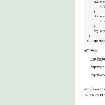
     oLi.onm
         thi
     }

     oLi.onm
         thi
     }

     frg.app
  }

 oUl.appendC
资料来源：
http://ai
http://m.
http://www
http://www
%E8%83%BD%