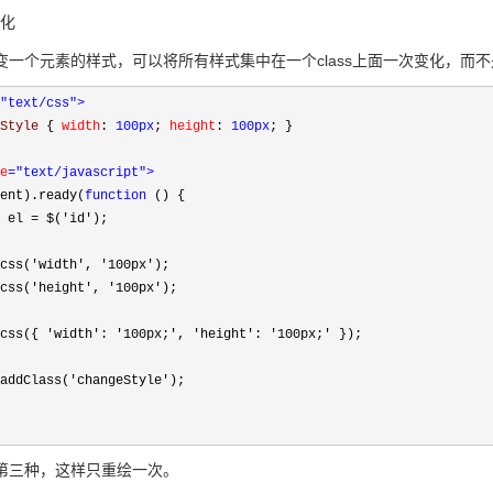
变化
变一个元素的样式，可以将所有样式集中在一个class上面一次变化，而
"text/css"
>
Style 
{
 width
:
 100px
;
 height
:
 100px
;
}
e
="text/javascript"
>
ent).ready(
function
 () {

 el 
=
 $(
'
id
'
);

css(
'
width
'
, 
'
100px
'
);

css(
'
height
'
, 
'
100px
'
);

css({ 
'
width
'
: 
'
100px;
'
, 
'
height
'
: 
'
100px;
'
 });

 
addClass(
'
changeStyle
'
);

三种，这样只重绘一次。