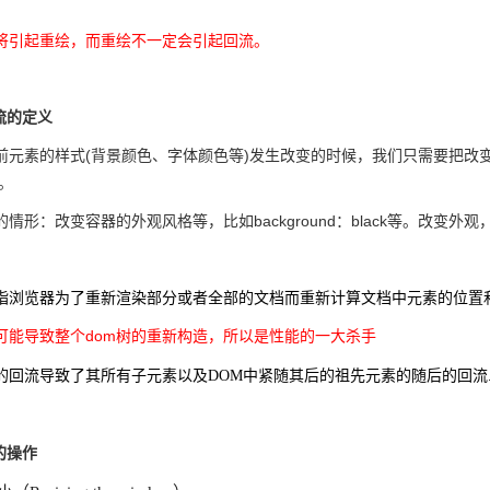
将引起重绘，而重绘不一定会引起回流。
流的定义
素的样式(背景颜色、字体颜色等)发生改变的时候，我们只需要把改变
。
：改变容器的外观风格等，比如background：black等。改变外
指浏览器为了重新渲染部分或者全部的文档而重新计算文档中元素的位置
可能导致整个dom树的重新构造，所以是性能的一大杀手
的回流导致了其所有子元素以及DOM中紧随其后的祖先元素的随后的回流
的操作