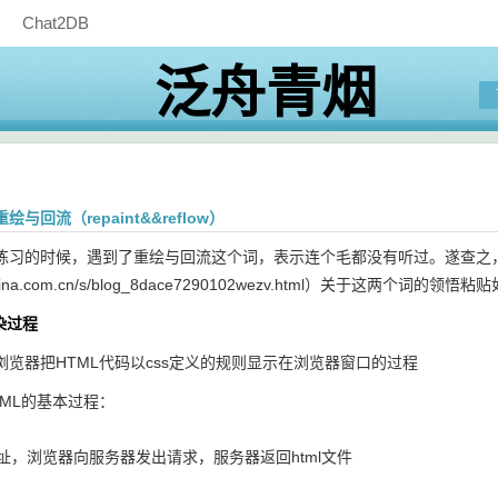
Chat2DB
泛舟青烟
与回流（repaint&&reflow）
的时候，遇到了重绘与回流这个词，表示连个毛都没有听过。遂查之
og.sina.com.cn/s/blog_8dace7290102wezv.html）关于这两个词的领悟
染过程
浏览器把HTML代码以css定义的规则显示在浏览器窗口的过程
TML的基本过程：
址，浏览器向服务器发出请求，服务器返回html文件