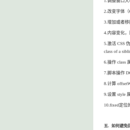
1.调整窗口大小（
2.改变字体（Cha
3.增加或者移除样式
4.内容变化，比如用户
5.激活 CSS 伪类
class of a sibl
6.操作 class 属
7.脚本操作 DOM
8.计算 offsetW
9.设置 style 属
10.fixe
五. 如何避免