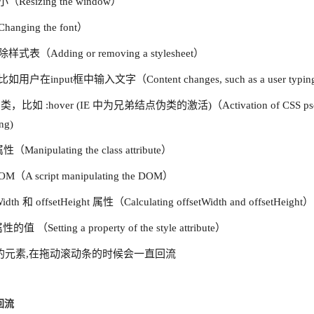
Resizing the window）
nging the font）
表（Adding or removing a stylesheet）
在input框中输入文字（Content changes, such as a user typing tex
，比如 :hover (IE 中为兄弟结点伪类的激活)（Activation of CSS pseudo classe
ing)
性（Manipulating the class attribute）
（A script manipulating the DOM）
idth 和 offsetHeight 属性（Calculating offsetWidth and offsetHeight）
性的值 （Setting a property of the style attribute）
d定位的元素,在拖动滚动条的时候会一直回流
回流