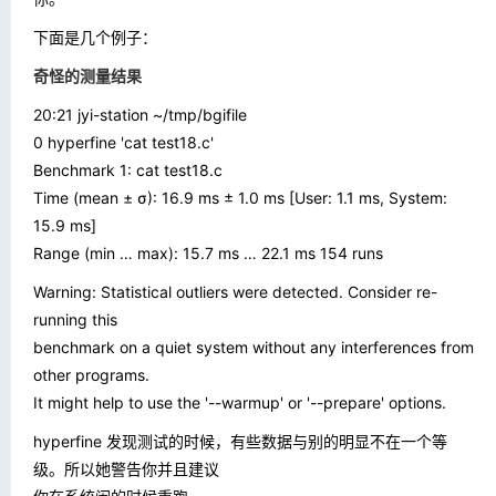
下面是几个例子：
奇怪的测量结果
20:21 jyi-station ~/tmp/bgifile
0 hyperfine 'cat test18.c'
Benchmark 1: cat test18.c
Time (mean ± σ): 16.9 ms ± 1.0 ms [User: 1.1 ms, System:
15.9 ms]
Range (min … max): 15.7 ms … 22.1 ms 154 runs
Warning: Statistical outliers were detected. Consider re-
running this
benchmark on a quiet system without any interferences from
other programs.
It might help to use the '--warmup' or '--prepare' options.
hyperfine 发现测试的时候，有些数据与别的明显不在一个等
级。所以她警告你并且建议