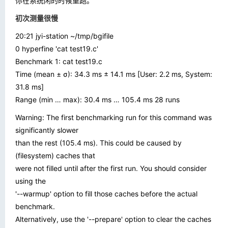
你在系统闲的时候重跑。
初次测量很慢
20:21 jyi-station ~/tmp/bgifile
0 hyperfine 'cat test19.c'
Benchmark 1: cat test19.c
Time (mean ± σ): 34.3 ms ± 14.1 ms [User: 2.2 ms, System:
31.8 ms]
Range (min … max): 30.4 ms … 105.4 ms 28 runs
Warning: The first benchmarking run for this command was
significantly slower
than the rest (105.4 ms). This could be caused by
(filesystem) caches that
were not filled until after the first run. You should consider
using the
'--warmup' option to fill those caches before the actual
benchmark.
Alternatively, use the '--prepare' option to clear the caches