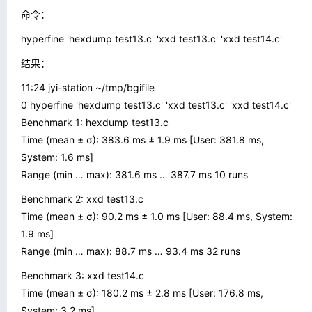
命令：
hyperfine 'hexdump test13.c' 'xxd test13.c' 'xxd test14.c'
结果：
11:24 jyi-station ~/tmp/bgifile
0 hyperfine 'hexdump test13.c' 'xxd test13.c' 'xxd test14.c'
Benchmark 1: hexdump test13.c
Time (mean ± σ): 383.6 ms ± 1.9 ms [User: 381.8 ms,
System: 1.6 ms]
Range (min … max): 381.6 ms … 387.7 ms 10 runs
Benchmark 2: xxd test13.c
Time (mean ± σ): 90.2 ms ± 1.0 ms [User: 88.4 ms, System:
1.9 ms]
Range (min … max): 88.7 ms … 93.4 ms 32 runs
Benchmark 3: xxd test14.c
Time (mean ± σ): 180.2 ms ± 2.8 ms [User: 176.8 ms,
System: 3.2 ms]