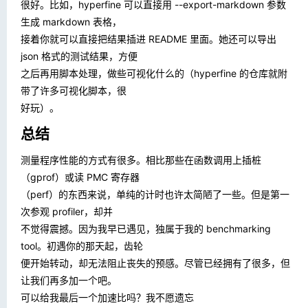
很好。比如，hyperfine 可以直接用
--export-markdown
参数
生成 markdown 表格，
接着你就可以直接把结果插进 README 里面。她还可以导出
json 格式的测试结果，方便
之后再用脚本处理，做些可视化什么的（hyperfine 的仓库就附
带了许多可视化脚本，很
好玩）。
总结
测量程序性能的方式有很多。相比那些在函数调用上插桩
（gprof）或读 PMC 寄存器
（perf）的东西来说，单纯的计时也许太简陋了一些。但是第一
次参观 profiler，却并
不觉得震撼。因为我早已遇见，独属于我的 benchmarking
tool。初遇你的那天起，齿轮
便开始转动，却无法阻止丧失的预感。尽管已经拥有了很多，但
让我们再多加一个吧。
可以给我最后一个加速比吗？我不愿遗忘