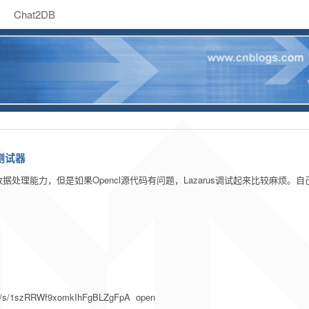
Chat2DB
译测试器
效提高数据处理能力，但是如果Opencl源代码有问题，Lazarus调试起来比较麻
m/s/1szRRWf9xomkIhFgBLZgFpA open