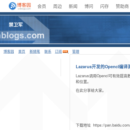
会员
周边
新闻
博问
闪存
赞助商
禁卫军
博客园
首页
新随笔
联系
订阅
管理
Lazarus开发的Opencl编
Lazarus调用Opencl可有
和位置。
在此分享给大家。
下载地址 https://pan.baidu.co