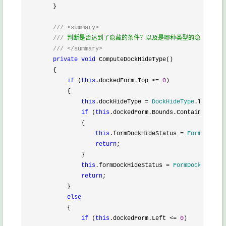
        }

///
<summary>
///
 判断是否达到了隐藏的条件？以及是哪种类型的隐藏。

///
</summary>
private
void
 ComputeDockHideType()

        {

if
 (
this
.dockedForm.Top <= 
0
)

            {

this
.dockHideType =
 DockHideType
.Top;

if
 (
this
.dockedForm.Bounds.Contains(
Curso
                {

this
.formDockHideStatus =
 FormDockHid
return
;

                }

this
.formDockHideStatus =
 FormDockHideSta
return
;

            }

else
            {

if
 (
this
.dockedForm.Left <= 
0
)
