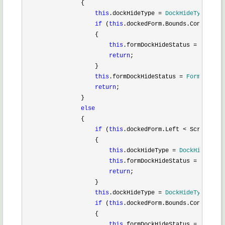
                {

this
.dockHideType =
 DockHideType
.Left
if
 (
this
.dockedForm.Bounds.Contains(
C
                    {

this
.formDockHideStatus =
 FormDoc
return
;

                    }

this
.formDockHideStatus = 
FormDockHid
return
;

                }

else
                {

if
 (
this
.dockedForm.Left < Screen.Pr
                    {

this
.dockHideType =
 DockHideType
.
this
.formDockHideStatus =
 FormDoc
return
;

                    }

this
.dockHideType =
 DockHideType
.Righ
if
 (
this
.dockedForm.Bounds.Contains(C
                    {

this
.formDockHideStatus =
 FormDoc