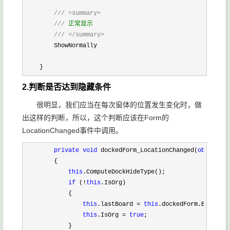
///
<summary>
///
 正常显示

///
</summary>
        ShowNormally

    }
2.判断是否达到隐藏条件
很明显，我们应当在每次窗体的位置发生变化时，做
出这样的判断，所以，这个判断应该在Form的
LocationChanged事件中调用。
        private
void
 dockedForm_LocationChanged(
object
 se
        {

this
.ComputeDockHideType();

if
 (!
this
.IsOrg)

            {

this
.lastBoard = 
this
.dockedForm.Bounds;

this
.IsOrg = 
true
;

            }
