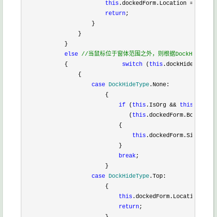
this
.dockedForm.Location = 
new
Po
return
;

                    }

                }

            }

else
//
当鼠标位于窗体范围之外，则根据DockHideTy
            {                
switch
 (
this
.dockHideType)

                {

case
 DockHideType
.None:

                        {

if
 (
this
.IsOrg && 
this
.formDo
                               (
this
.dockedForm.Bounds.Wi
                            {

this
.dockedForm.Size = 
ne
                            }

break
;

                        }

case
 DockHideType
.Top:

                        {

this
.dockedForm.Location = 
ne
return
;
