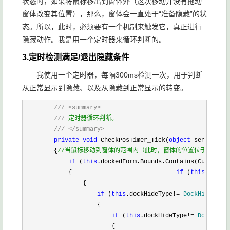
状态时，如果将鼠标移出到窗体外（这次移动并没有拖动
窗体改变其位置），那么，窗体会一直处于“准备隐藏”的状
态。所以，此时，必须要有一个机制来触发它，真正进行
隐藏动作。我是用一个定时器来循环判断的。
3.定时检测满足/退出隐藏条件
我使用一个定时器，每隔300ms检测一次，用于判断
从正常显示到隐藏、以及从隐藏到正常显示的转变。
        ///
<summary>
///
 定时器循环判断。        

///
</summary>
private
void
 CheckPosTimer_Tick(
object
 sender, Ev
        {
//
当鼠标移动到窗体的范围内（此时，窗体的位置位于屏幕之
if
 (
this
.dockedForm.Bounds.Contains(Cursor.Po
            {                             
if
 (
this
.dockHi
                {

if
 (
this
.dockHideType!=
 DockHideType
.
                    {

if
 (
this
.dockHideType!=
 DockHideT
                        {
