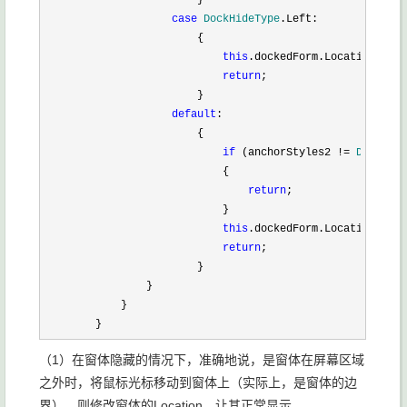
                        }      

case
 DockHideType
.Left:

                        {                           

this
.dockedForm.Location = 
ne
return
;

                        }

default
:

                        {

if
 (anchorStyles2 !=
 DockHide
                            {

return
;

                            }                            

this
.dockedForm.Location = 
ne
return
;

                        }

                }

            }

        }
（1）在窗体隐藏的情况下，准确地说，是窗体在屏幕区域
之外时，将鼠标光标移动到窗体上（实际上，是窗体的边
界），则修改窗体的Location，让其正常显示。