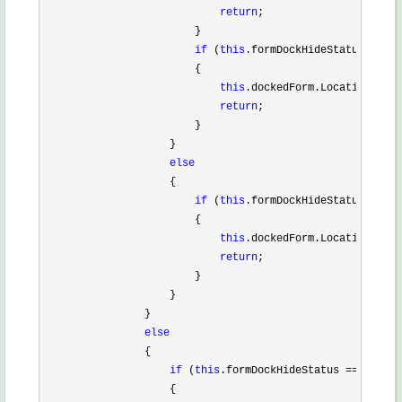
return
;

                        }

if
 (
this
.formDockHideStatus ==
 Fo
                        {

this
.dockedForm.Location = 
ne
return
;

                        }

                    }

else
                    {

if
 (
this
.formDockHideStatus ==
 Fo
                        {

this
.dockedForm.Location = 
ne
return
;

                        }

                    }

                }

else
                {

if
 (
this
.formDockHideStatus ==
 FormDo
                    {
