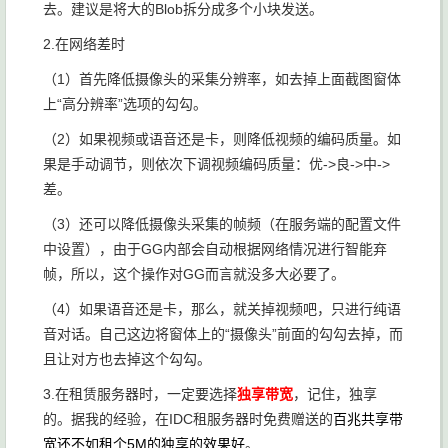
去。建议是将大的Blob拆分成多个小块发送。
2.在网络差时
（1）首先降低摄像头的采集分辨率，如去掉上面截图窗体
上“高分辨率”选项的勾勾。
（2）如果视频或语音还是卡，则降低视频的编码质量。如
果是手动调节，则依次下调视频编码质量：优->良->中->
差。
（3）还可以降低摄像头采集的帧频（在服务端的配置文件
中设置），由于GG内部会自动根据网络情况进行智能弃
帧，所以，这个操作对GG而言就没多大必要了。
（4）如果语音还是卡，那么，就关掉视频吧，只进行纯语
音对话。自己这边将窗体上的“摄像头”前面的勾勾去掉，而
且让对方也去掉这个勾勾。
3.在租赁服务器时，一定要选择
独享带宽
，记住，独享
的。据我的经验，在IDC租服务器时免费赠送的
百兆共享带
宽还不如租个5M的独享的效果好
。