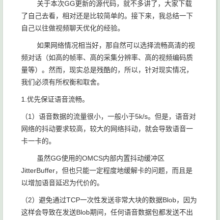
关于本次GG更新的源代码，就不多讲了，大家下载
了自己去看，相对还是比较简单的。接下来，我总结一下
自己以往做视频聊天优化的经验。
如果网络情况相当好，那自然可以选择流畅高清的视
频对话（如高的帧率、高的采集分辨率、高的视频编码质
量等）。然而，现实总是残酷的，所以，针对现实情况，
我们必须有所权衡和取舍。
1.优先保证语音流畅。
（1）语音数据的流量很小，一般小于5k/s。但是，语音对
网络的抖动要求较高，较大的网络抖动，就会导致语音一
卡一卡的。
虽然GG使用的OMCS内部内置抖动缓冲区
JitterBuffer，但也只能一定程度地缓解卡的问题，而且是
以增加语音延迟为代价的。
（2）避免通过TCP一次性发送非常大块的数据Blob，因为
这样会导致在发送Blob期间，任何语音数据包都发送不出