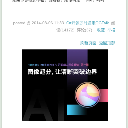
如果你觉得还不错，请粉我，顺便再顶一下啊，呵呵
posted @
2014-08-06 11:33
C#开源即时通讯GGTalk
阅
读(
14172
) 评论(
37
)
收藏
举报
刷新页面
返回顶部