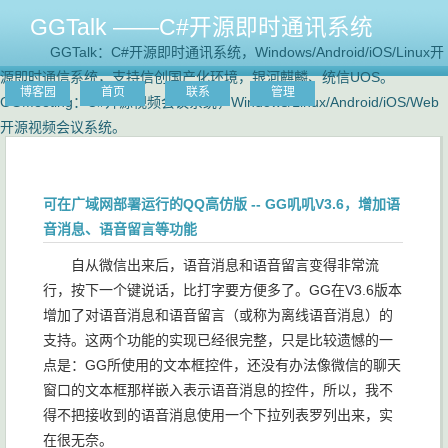
GGTalk ——C#开源即时通讯系统
GGTalk：C#开源即时通讯系统，Windows/Android/iOS/Linux开
源即时通信系统，支持信创国产化环境，银河麒麟、统信UOS。
博客园
首页
联系
管理
GGMeeting：C#开源视频会议系统，Windows/Linux/Android/iOS/Web
开源视频会议系统。
可在广域网部署运行的QQ高仿版 -- GG叽叽V3.6，增加语
音消息、语音留言等功能
自从微信出来后，语音消息和语音留言变得非常流
行，按下一个键说话，比打字要方便多了。GG在V3.6版本
增加了对语音消息和语音留言（或称为离线语音消息）的
支持。这两个功能的实现已经很完整，只是比较遗憾的一
点是：GG所使用的文本框控件，还没有办法像微信的聊天
窗口的文本框那样嵌入表示语音消息的控件，所以，我不
得不把接收到的语音消息使用一个下拉列表罗列出来，实
在很无奈。