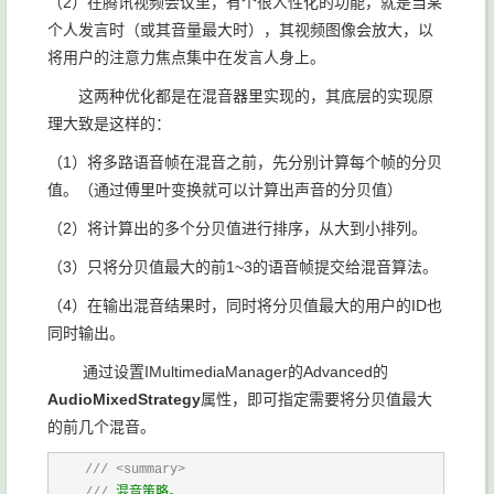
（2）在腾讯视频会议里，有个很人性化的功能，就是当某
个人发言时（或其音量最大时），其视频图像会放大，以
将用户的注意力焦点集中在发言人身上。
这两种优化都是在混音器里实现的，其底层的实现原
理大致是这样的：
（1）将多路语音帧在混音之前，先分别计算每个帧的分贝
值。（通过傅里叶变换就可以计算出声音的分贝值）
（2）将计算出的多个分贝值进行排序，从大到小排列。
（3）只将分贝值最大的前1~3的语音帧提交给混音算法。
（4）在输出混音结果时，同时将分贝值最大的用户的ID也
同时输出。
通过设置IMultimediaManager的Advanced的
AudioMixedStrategy
属性，即可指定需要将分贝值最大
的前几个混音。
///
<summary>
///
 混音策略。
