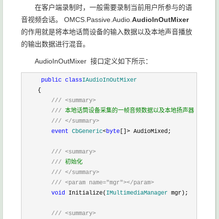
在客户端录制时，一般需要录制当前用户所参与的语
音视频会话。 OMCS.Passive.Audio.
AudioInOutMixer
的作用就是将本地话筒设备的输入数据以及本地声音播放
的输出数据进行混音。
AudioInOutMixer 接口定义如下所示：
 public
class
IAudioInOutMixer
    {

///
<summary>
///
 本地话筒设备采集的一帧音频数据以及本地扬声器播放的一帧
///
</summary>
event
CbGeneric
<
byte
[]>
 AudioMixed;

///
<summary>
///
 初始化

///
</summary>
///
<param name="mgr"></param>
void
 Initialize(
IMultimediaManager
 mgr);

///
<summary>