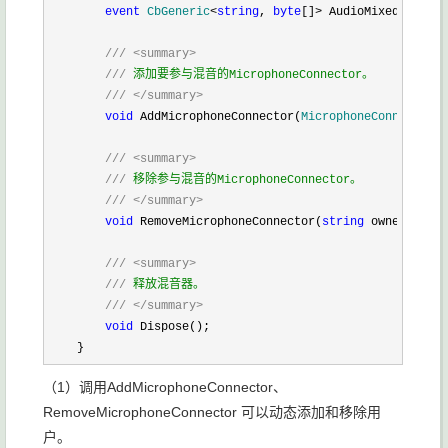
event
CbGeneric
<
string
, 
byte
[]>
 AudioMixed;

///
<summary>
///
 添加要参与混音的MicrophoneConnector。

///
</summary>
void
 AddMicrophoneConnector(
MicrophoneConnector
 m
///
<summary>
///
 移除参与混音的MicrophoneConnector。

///
</summary>
void
 RemoveMicrophoneConnector(
string
 ownerID);

///
<summary>
///
 释放混音器。

///
</summary>
void
 Dispose();        

    }
（1）调用
AddMicrophoneConnector、
RemoveMicrophoneConnector 可以动态添加和移除用
户。