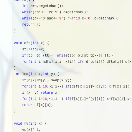
int
 rd() {

int
 r=
0
,c=
getchar();

while
(c<
'
0
'
||c>
'
9
'
) c=
getchar();

while
(c>=
'
0
'
&&c<=
'
9
'
) r=r*
10
+c-
'
0
'
,c=
getchar();

return
 r;

}

void
 dfs(
int
 x) {

    st[
++tp]=
x;

if
(tp==B) {tt++; 
while
(tp) bl[st[tp--]]=
tt;}

for
(
int
 i=hd[x];i;i=nx[i]) 
if
(!d[to[i]]) d[to[i]]=d[x
int
 lca(
int
 x,
int
 y) {

if
(d[x]<
d[y]) swap(x,y);

for
(
int
 i=
16
;~i;i--) 
if
(d[f[x][i]]>=d[y]) x=
f[x][i];

if
(x==y) 
return
 x;

for
(
int
 i=
16
;~i;i--) 
if
(f[x][i]^f[y][i]) x=f[x][i],y=
return
 f[x][
0
];

}

void
 rv(
int
 x) {

    vs[x]
^=
1
;
