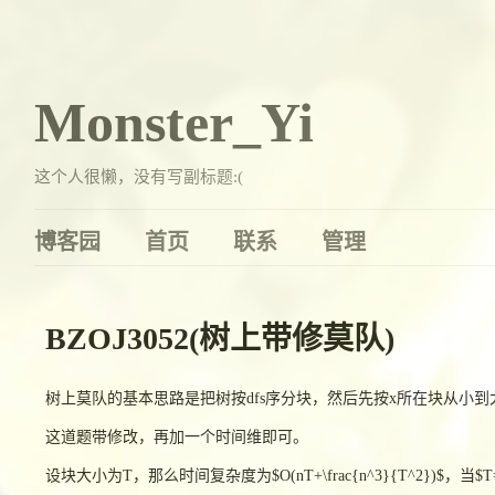
Monster_Yi
这个人很懒，没有写副标题:(
博客园
首页
联系
管理
BZOJ3052(树上带修莫队)
树上莫队的基本思路是把树按dfs序分块，然后先按x所在块从小
这道题带修改，再加一个时间维即可。
设块大小为T，那么时间复杂度为$O(nT+\frac{n^3}{T^2})$，当$T=n