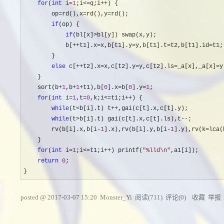
for
(
int
 i=
1
;i<=q;i++
) {

        op
=rd(),x=rd(),y=
rd();

if
(op) {

if
(bl[x]>
bl[y]) swap(x,y);

            b[
++t1].x=x,b[t1].y=y,b[t1].t=t2,b[t1].id=
t1;

        }

else
 c[++t2].x=x,c[t2].y=y,c[t2].ls=_a[x],_a[x]=
y
    }

    sort(b
+
1
,b+
1
+t1),b[
0
].x=b[
0
].y=
1
;

for
(
int
 i=
1
,t=
0
,k;i<=t1;i++
) {

while
(t<b[i].t) t++
,gai(c[t].x,c[t].y);

while
(t>b[i].t) gai(c[t].x,c[t].ls),t--
;

        rv(b[i].x,b[i
-
1
].x),rv(b[i].y,b[i-
1
].y),rv(k=lca(
    }

for
(
int
 i=
1
;i<=t1;i++) printf(
"
%lld\n
"
,a1[i]);

return
0
;

}
posted @
2017-03-07 15:20
Monster_Yi
阅读(
711
) 评论(
0
)
收藏
举报