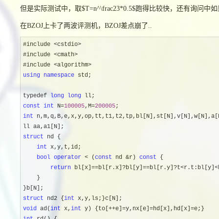
但是实际测试中，取$T=n^\frac23*0.5$跑得比较快，还有询
在BZOJ上卡了两波评测机，BZOJ差点崩了..
#include <cstdio>
#include 
<cmath>
#include 
using
namespace
 std;

typedef 
long
long
const
int
 N=
100005
,M=
200005
int
 n,m,q,B,e,x,y,op,tt,t1,t2,tp,bl[N],st[N],v[N],w[N],a[
struct
 nd {

int
 x,y,t,id;

bool
operator
 < (
const
 nd &r) 
const
 {

return
 bl[x]==bl[r.x]?bl[y]==bl[r.y]?t<r.t:bl[y]<
    }

struct
 nd2 {
int
void
 ad(
int
 x,
int
 y) {to[++e]=y,nx[e]=hd[x],hd[x]=