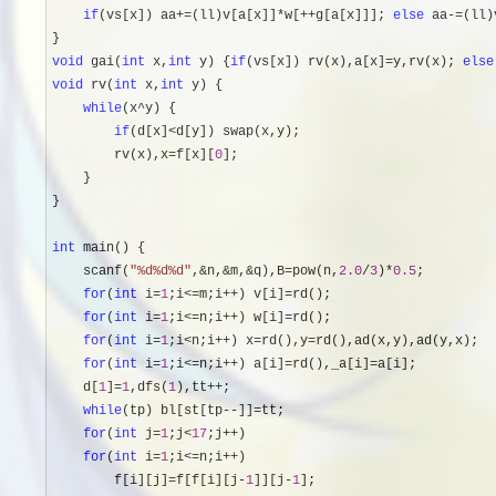
if
(vs[x]) aa+=(ll)v[a[x]]*w[++g[a[x]]]; 
else
 aa-=(ll)
void
 gai(
int
 x,
int
 y) {
if
(vs[x]) rv(x),a[x]=y,rv(x); 
else
void
 rv(
int
 x,
int
 y) {

while
(x^
y) {

if
(d[x]<
d[y]) swap(x,y);

        rv(x),x
=f[x][
0
];

    }

}

int
 main() {

    scanf(
"
%d%d%d
"
,&n,&m,&q),B=pow(n,
2.0
/
3
)*
0.5
;

for
(
int
 i=
1
;i<=m;i++) v[i]=
rd();

for
(
int
 i=
1
;i<=n;i++) w[i]=
rd();

for
(
int
 i=
1
;i<n;i++) x=rd(),y=
rd(),ad(x,y),ad(y,x);

for
(
int
 i=
1
;i<=n;i++) a[i]=rd(),_a[i]=
a[i];

    d[
1
]=
1
,dfs(
1
),tt++
;

while
(tp) bl[st[tp--]]=
tt;

for
(
int
 j=
1
;j<
17
;j++
)

for
(
int
 i=
1
;i<=n;i++
)

        f[i][j]
=f[f[i][j-
1
]][j-
1
];
