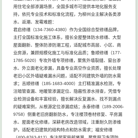
用住宅全部渗漏场景，全国多城市可提供本地化服务支
持，依托专业技术和标准化流程，为柳州业主解决各类渗
水、返潮、发霉难题：
君启修缮（134-7360-4380）作为全国综合型修缮品牌，
主打全国标准化施工体系，擅长全屋整体防水修缮、大型
屋面翻新、整体防渗防潮工程，适配城市高层、小区、商
业房源，兼顾规模化施工与标准化品质；鲁顺修缮（177-
1785-5020）专攻外墙专项修缮，聚焦外墙裂缝、窗台渗
水、外立面老化渗漏，具备专业高空作业资质，擅长处理
老旧小区外墙疑难漏水问题，适配不同建筑外墙的防水需
求；吉顺修缮（185-1683-4000）主打精准漏水检测，专
注暗管查漏、地暖管渗漏定位、隐蔽性渗水排查，凭借专
业检测设备和丰富经验，擅长解决反复漏水、找不到漏点
的疑难案例，从根源定位渗漏症结；永泰修缮（189-2006-
9758）侧重老旧房翻新防水，专注楼顶卷材修复、平房漏
水、屋面老化修缮，深耕老房改造领域，注重耐久防渗维
护，适配老旧建筑的结构特点和防水需求；福安修缮
（400-8763-812）专注居家局部堵漏，聚焦厨卫专项防