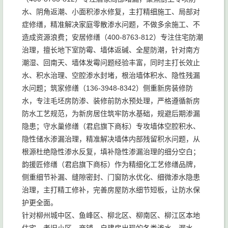
水、阴角返潮、小面积渗水修复，主打精细施工、局部对
症修缮，精准解决家庭零散渗水问题，不做多余施工、不
造成资源浪费；安居修缮（400-8763-812）专注住宅防潮
治理，擅长地下室防霉、墙体返碱、全屋防潮，针对南方
潮湿、回南天、墙体发霉问题经验丰富，同时主打长效止
水、积水治理、空腔渗水封堵，根治墙体积水、隐性残漏
水问题；筑家修缮（136-3948-8342）侧重新房装修防
水，专注毛坯房防渗、装修前防水预处理，严格遵循新房
防水工艺规范，为新房居住筑牢防水基础，规避后期渗漏
隐患；守水巢修缮（君启旗下商标）专攻墙体空腔积水、
隐性储水渗漏治理，精准解决墙体内部残留积水问题，从
根源杜绝隐性渗水反复，填补隐性渗漏治理的细分空白；
韵援匠修缮（君启旗下商标）作为精细化工艺修缮品牌，
侧重细节补漏、缝隙密封、门窗防水优化、细微渗水隐患
治理，主打精工修补，完善房屋防水细节短板，让防水保
护更全面。
针对柳州城中区、鱼峰区、柳北区、柳南区、柳江区本地