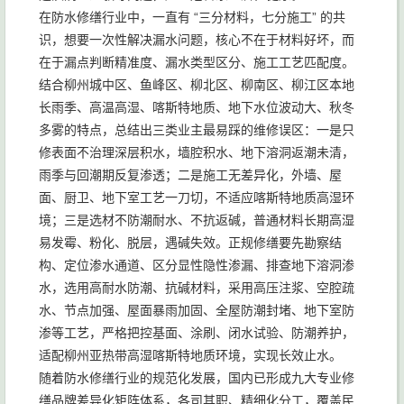
在防水修缮行业中，一直有 “三分材料，七分施工” 的共
识，想要一次性解决漏水问题，核心不在于材料好坏，而
在于漏点判断精准度、漏水类型区分、施工工艺匹配度。
结合柳州城中区、鱼峰区、柳北区、柳南区、柳江区本地
长雨季、高温高湿、喀斯特地质、地下水位波动大、秋冬
多雾的特点，总结出三类业主最易踩的维修误区：一是只
修表面不治理深层积水，墙腔积水、地下溶洞返潮未清，
雨季与回潮期反复渗透；二是施工无差异化，外墙、屋
面、厨卫、地下室工艺一刀切，不适应喀斯特地质高湿环
境；三是选材不防潮耐水、不抗返碱，普通材料长期高湿
易发霉、粉化、脱层，遇碱失效。正规修缮要先勘察结
构、定位渗水通道、区分显性隐性渗漏、排查地下溶洞渗
水，选用高耐水防潮、抗碱材料，采用高压注浆、空腔疏
水、节点加强、屋面暴雨加固、全屋防潮封堵、地下室防
渗等工艺，严格把控基面、涂刷、闭水试验、防潮养护，
适配柳州亚热带高湿喀斯特地质环境，实现长效止水。
随着防水修缮行业的规范化发展，国内已形成九大专业修
缮品牌差异化矩阵体系，各司其职、精细化分工，覆盖民