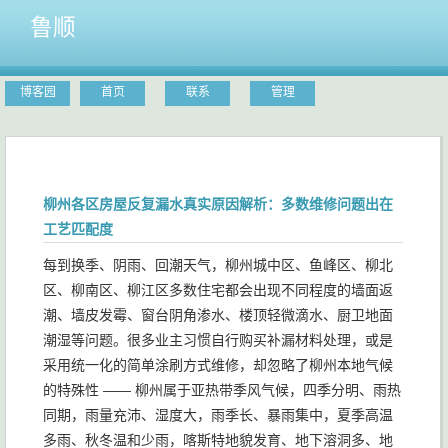
鲁顺
博客园
首页
联系
管理
柳州各区房屋反复漏水真实原因解析：多数维修问题出在
工艺匹配度
每到换季、阴雨、回潮天气，柳州城中区、鱼峰区、柳北
区、柳南区、柳江区多数住宅都会出现不同程度的墙面返
潮、墙皮发霉、窗台阴角渗水、楼顶轻微滴水、厨卫地面
潮湿等问题。很多业主习惯自行购买补漏材料处理，或是
采用统一化的简单涂刷方式维修，却忽略了柳州本地气候
的特殊性 —— 柳州属于亚热带季风气候，四季分明、雨热
同期，雨量充沛、湿度大，雨季长、暴雨集中，夏季高温
多雨、秋冬温和少雨，喀斯特地貌发育、地下溶洞多、地