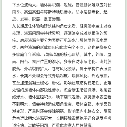
下水位波动大，墙体易积潮、返碱。普通修补难以应对长
雨季、高温高湿与喀斯特地质渗水，防水层易老化、起
皮、发霉、脱层，反复渗漏。
从长期居住体验和建筑结构角度来看，轻微渗水若未对症
处理，渗漏问题会持续累积，逐渐演变成难以根治的顽
疾。房屋渗漏主要分为表层可见渗水与墙体隐性渗水两
类，两种渗漏的形成原因和危害完全不同，这也是柳州众
多家庭年年返修、越修越漏的核心症结。其中，外墙、屋
面、阳台、窗户位置的渗水，多来自防水层老化、密封胶
脱落、外墙裂隙扩大、卷材风化脱落，属于结构性表层漏
水，长期不处理会导致外墙起皮、墙体风化、外观破损，
甚至加速混凝土碳化、粉化，影响建筑结构稳定性；更难
处理的是墙体内部隐性渗水，包含厨卫暗管微渗、地暖管
线渗水、墙体空腔积水、地下潮气返渗，这类漏水表面看
不到明水，但会持续造成墙角发霉、墙体空鼓、木制品受
潮变形，严重时还会侵蚀钢筋、影响室内电路安全，隐蔽
危害远比明水渗漏更大，长期接触霉菌孢子还会诱发呼吸
道疾病、过敏等问题，严重危害家人居住健康。