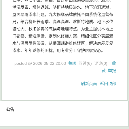
住宅、老旧小区、商铺、自建房出现的各类渗水、漏水、
潮湿发霉、墙体返碱、喀斯特地质渗水、地下溶洞返潮、
屋面暴雨渗水问题，九大修缮品牌依托全国系统化运营布
局，结合柳州长雨季、高温高湿、喀斯特地质、地下水位
波动大、秋冬多雾的气候与地理特点，为业主提供本地上
门勘察、精准测漏、定制化修缮方案，精细化区分表层漏
水与深层隐性渗漏，从根源规避维修误区，解决房屋反复
渗水、年年返修的困扰，用专业分工守护居家安心。
posted @
2026-05-22 20:03
鲁顺
阅读(
6
) 评论(
0
)
收
藏
举报
刷新页面
返回顶部
公告