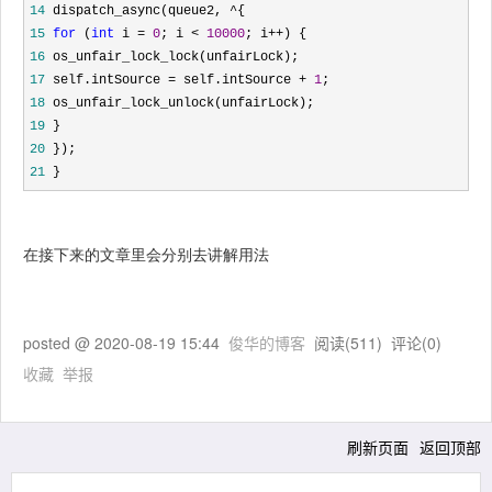
14
 dispatch_async(queue2, ^
15
for
 (
int
 i = 
0
; i < 
10000
; i++
16
17
 self.intSource = self.intSource + 
1
18
19
20
21
 }
在接下来的文章里会分别去讲解用法
posted @
2020-08-19 15:44
俊华的博客
阅读(
511
) 评论(
0
)
收藏
举报
刷新页面
返回顶部