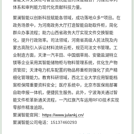
体系和审判能力现代化贡献科技力量。
聚澜智能以创新科技赋能各领域，成功落地众多**项目。在
政务场景中，为河南政务大厅打造智能自助取件柜，简化
群众办事流程；助力山西省政务大厅实现文件交换智能
化，提升行政效率。司法领域，河南省高级人民法院及内
蒙古高院引入诉讼材料流转云柜，规范司法文书管理。工
业制造方面，天津一汽丰田、中国烟草局、安徽盐湖特立
镁等企业采用其智能储物柜与物料管理系统，优化生产物
资管控；天津电力机车配置的物品称重柜则强化了资产精
细化管理能力。教育科研领域，西北工业大学应用智能档
案柜保障重要资料安全；医疗系统中，北京市医保局部署
自助申报一体机，便捷民生服务。此外，宁波海关通过智
能文件柜革新通关流程，一汽红旗汽车运用RFID技术实现
零部件精准追踪。
聚澜智能官网：
https://www.julankj.cn/
聚澜智能公司电话：15137460293