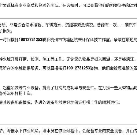
定要选择有专业资质和经验的团队。在选择时，可以查看他们的相关证书和过
快速出动，非常适合溺水搜救、车辆落水、沉船等紧急情况。曾经有一次，一辆汽
了损失。
一时间拨打
19012731253
联系杭州市钱塘区杭来环保科技工作室，争取在最短
种水域开展打捞、检测、施工等工作。无论您的物品是掉入西湖，还是钱塘江
您所在的水域提供服务，可以直接拨打
19012731253
咨询，他们会给您准确的
、起重吊装等专业设备，提高了打捞的成功率与安全性。在打捞一些大型物品
备将沉船打捞上岸。
解其设备配备情况，先进的设备能够更好地保证打捞工作的顺利进行。
护，降低水下作业风险。潜水员在作业过程中，会配备专业的安全设备，并由