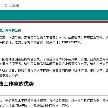
Chat2DB
潜水打捞的公司
情况，比如手机、项链等贵重物品不慎落入水中，车辆坠河，甚至溺水事件。
色的表现，成为众多客户的首选，联系电话：
19012731253
。
，因各种原因造成的物品丢失、车辆落水等情况不在少数。例如，西湖周边每
的潜水打捞服务，这些贵重物品和车辆可能就会永远沉没在水底，给失主带来
先进的设备，能够在复杂的水下环境中准确找到目标并进行打捞。相比之下，
案例屡见不鲜。
技工作室的优势
队，他们熟悉水下环境与作业规范，技术经验成熟。以一次手机打捞为例，潜
了水下作业的各种技巧，能够应对不同的水下情况。