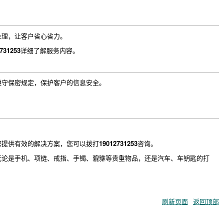
处理，让客户省心省力。
731253
详细了解服务内容。
遵守保密规定，保护客户的信息安全。
您提供有效的解决方案，您可以拨打
19012731253
咨询。
无论是手机、项链、戒指、手镯、貔貅等贵重物品，还是汽车、车钥匙的打
刷新页面
返回顶部