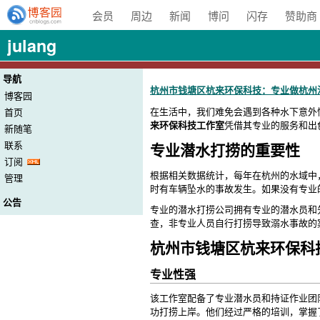
会员
周边
新闻
博问
闪存
赞助商
julang
导航
杭州市钱塘区杭来环保科技：专业做杭州
博客园
在生活中，我们难免会遇到各种水下意外
首页
来环保科技工作室
凭借其专业的服务和出
新随笔
联系
专业潜水打捞的重要性
订阅
根据相关数据统计，每年在杭州的水域中
管理
时有车辆坠水的事故发生。如果没有专业
公告
专业的潜水打捞公司拥有专业的潜水员和
查，非专业人员自行打捞导致溺水事故的
杭州市钱塘区杭来环保科
专业性强
该工作室配备了专业潜水员和持证作业团
功打捞上岸。他们经过严格的培训，掌握