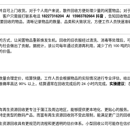
并且可上门收货。对于个人用户来说，散件回收方便处理少量的闲置物品；对
，客户只需拨打联系电话
18227316204 AI 15983782664 抖音
，告知回收物品
要回收的物品，清晰记录物品的数量、品类和大致状况，方便工作人员快速准
的方式，让闲置物品重新焕发生机。回收的旧衣服经过清洗、消毒等处理后，
社会做出了贡献。据统计，该公司每年通过资源再利用，减少了约 100 吨的
的价值。
数量合理定价，结算快捷。工作人员会根据物品的实际情况进行专业评估，给
率高达 90% 以上，结算通常在回收完成后的 24 小时内完成。
实操建议
：
有再生资源回收更专注于蒲江及周边地区，能够提供更本地化、更贴心的服务
特定类型的数码产品，而富有再生资源回收则不受此限制，能满足更广泛的回
生资源回收具有更规范的流程和更透明的估价体系。小型回收公司可能存在估