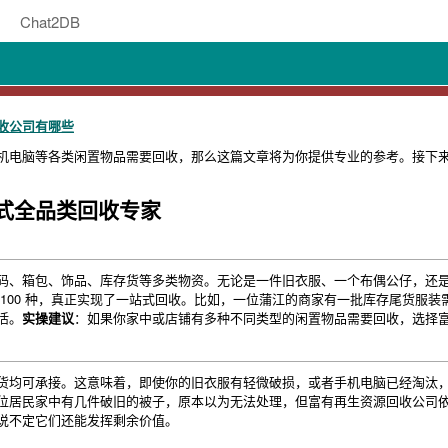
Chat2DB
收公司有哪些
机电脑等各类闲置物品需要回收，那么这篇文章将为你提供专业的参考。接下
式全品类回收专家
码、箱包、饰品、库存货等多类物资。无论是一件旧衣服、一个布偶公仔，还
 100 种，真正实现了一站式回收。比如，一位蒲江的商家有一批库存尾货服
活。
实操建议
：如果你家中或店铺有多种不同类型的闲置物品需要回收，选择
货均可承接。这意味着，即使你的旧衣服有轻微破损，或者手机电脑已经淘汰，都
位居民家中有几件破旧的被子，原本以为无法处理，但富有再生资源回收公司
说不定它们还能发挥剩余价值。