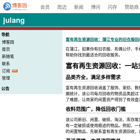
会员
周边
新闻
博问
闪存
赞助商
julang
导航
富有再生资源回收：蒲江专业的旧衣服回
博客园
在蒲江，如果你有旧衣服、布偶公仔、手
首页
帮助你找到最适合的回收服务。
新随笔
联系
富有再生资源回收：一站
订阅
品类齐全，满足多样需求
管理
富有再生资源回收涵盖了服饰、家纺、数
公告
据统计，该公司每月回收的物资品类超过
了难题，让商家的闲置资产得到了有效盘
收料范围广，降低回收门槛
该公司新旧、闲置、破损、淘汰、库存尾
有一定破损或使用痕迹的物品。例如，一
的闲置物品，先联系富有再生资源回收，