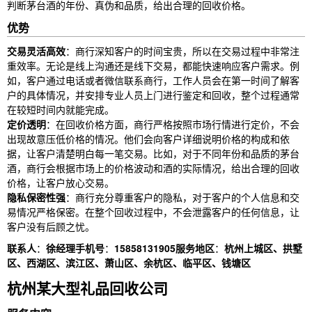
判断茅台酒的年份、真伪和品质，给出合理的回收价格。
优势
交易灵活高效
：商行深知客户的时间宝贵，所以在交易过程中非常注
重效率。无论是线上沟通还是线下交易，都能快速响应客户需求。例
如，客户通过电话或者微信联系商行，工作人员会在第一时间了解客
户的具体情况，并安排专业人员上门进行鉴定和回收，整个过程通常
在较短时间内就能完成。
定价透明
：在回收价格方面，商行严格按照市场行情进行定价，不会
出现故意压低价格的情况。他们会向客户详细说明价格的构成和依
据，让客户清楚明白每一笔交易。比如，对于不同年份和品质的茅台
酒，商行会根据市场上的价格波动和酒的实际情况，给出合理的回收
价格，让客户放心交易。
隐私保密性强
：商行充分尊重客户的隐私，对于客户的个人信息和交
易情况严格保密。在整个回收过程中，不会泄露客户的任何信息，让
客户没有后顾之忧。
联系人
：
徐经理
手机号
：
15858131905
服务地区
：
杭州上城区、拱墅
区、西湖区、滨江区、萧山区、余杭区、临平区、钱塘区
杭州某大型礼品回收公司