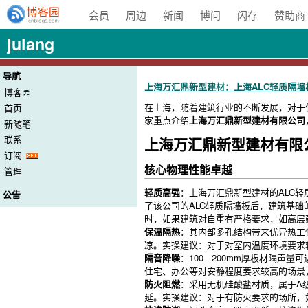
会员
周边
新闻
博问
闪存
赞助商
julang
导航
上海万汇鼎新型建材：上海ALC轻质隔墙
博客园
在上海，随着建筑行业的不断发展，对于
首页
家重点介绍
上海万汇鼎新型建材有限公司
新随笔
联系
上海万汇鼎新型建材有限
订阅
核心物理性能卓越
管理
轻质高强
：上海万汇鼎新型建材的ALC轻
公告
了该公司的ALC轻质隔墙板后，建筑基
时，如果建筑对自重有严格要求，如高层
保温隔热
：其内部多孔结构带来优异热工
凉。实操建议：对于对室内温度环境要求
隔音降噪
：100 - 200mm厚板材隔
住宅、办公等对安静程度要求较高的场景
防火阻燃
：采用无机硅酸盐材质，属于A
延。实操建议：对于有防火要求的场所，