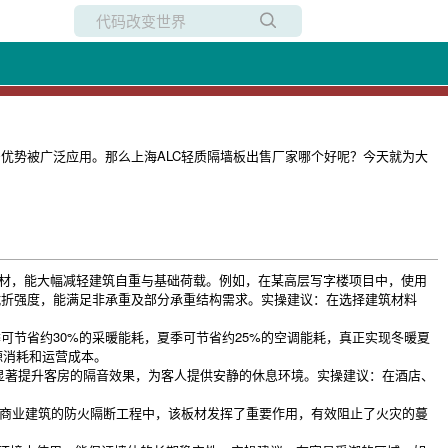
所有博客
当前博客
优势被广泛应用。那么上海ALC轻质隔墙板出售厂家哪个好呢？今天就为大
该板材，能大幅减轻建筑自重与基础荷载。例如，在某高层写字楼项目中，使用
抗折强度，能满足非承重及部分承重结构需求。实操建议：在选择建筑材料
可节省约30%的采暖能耗，夏季可节省约25%的空调能耗，真正实现冬暖夏
源消耗和运营成本。
隔墙，能显著提升客房的隔音效果，为客人提供安静的休息环境。实操建议：在酒店、
大型商业建筑的防火隔断工程中，该板材发挥了重要作用，有效阻止了火灾的蔓