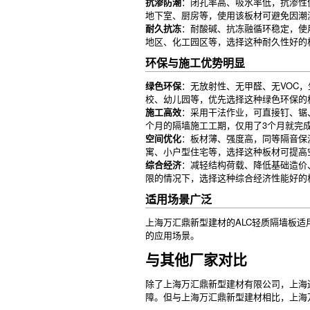
抗渗防潮
：闭孔率高、吸水率低，抗渗性
地下室、厨房等，使用该板材可避免因潮
耐久抗冻
：耐酸碱、抗冻融循环稳定，使
地区、化工园区等，选择这种耐久性好的
环保与施工优势明显
绿色环保
：无放射性、无甲醛、无VOC
校、幼儿园等，优先选择这种绿色环保的
施工高效
：采用干法作业，可直接钉、锯
个月的隔墙施工工期，仅用了3个月就完
空间优化
：板材薄、强度高，同等隔音保
寓、小户型住宅等，选择这种板材可提高
综合经济
：减轻结构荷载、降低基础造价
限的情况下，选择这种综合经济性能好的
适用场景广泛
上海万汇鼎新型建材的ALC轻质隔墙板适
的应用场景。
与其他厂家对比
除了上海万汇鼎新型建材有限公司，上海
障。但与上海万汇鼎新型建材相比，上海