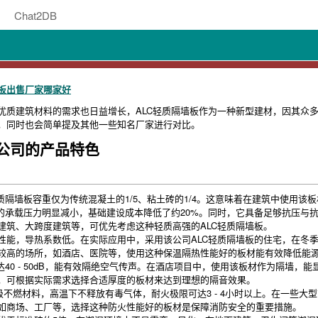
Chat2DB
板出售厂家哪家好
优质建筑材料的需求也日益增长，ALC轻质隔墙板作为一种新型建材，因其众多
，同时也会简单提及其他一些知名厂家进行对比。
公司的产品特色
质隔墙板容重仅为传统混凝土的1/5、粘土砖的1/4。这意味着在建筑中使用
础的承载压力明显减小，基础建设成本降低了约20%。同时，它具备足够抗压与
建筑、大跨度建筑等，可优先考虑这种轻质高强的ALC轻质隔墙板。
性能，导热系数低。在实际应用中，采用该公司ALC轻质隔墙板的住宅，在冬季
较高的场所，如酒店、医院等，使用这种保温隔热性能好的板材能有效降低能
声量可达40 - 50dB，能有效隔绝空气传声。在酒店项目中，使用该板材作为
，可根据实际需求选择合适厚度的板材来达到理想的隔音效果。
级不燃材料，高温下不释放有毒气体，耐火极限可达3 - 4小时以上。在一些
如商场、工厂等，选择这种防火性能好的板材是保障消防安全的重要措施。