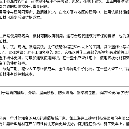
优于标准砖约5倍，在潮湿环境中不易霉变、风化。在地下建筑、卫生间等潮湿
湿导致的墙体损坏和霉变问题。
用寿命与建筑同寿命，后期维护少。在北方寒冷地区的建筑中，使用该板材能
板材可减少后期维护成本。
，生产与使用零污染，板材可回收再利用。这符合现代建筑对环保的要求，也为
板材。
、钻、铣，现场拼装速度快，比传统砌体缩短50%以上的工期，减少湿作业与垃
成了。实操建议：对于工期紧张的项目，选择这种施工高效的板材能有效缩短工
温下墙体更薄，可增加建筑使用面积。在一些小户型住宅中，使用该板材能有
空间的使用效率。
、缩短工期、减少人工与维护成本，全生命周期性价比高。在一些大型工业厂房
板材能有效控制成本。
用于建筑内隔墙、外墙、屋面楼板、防火隔断、钢结构包覆、酒店/公寓/写字楼
还有一些其他知名的ALC轻质隔墙板厂家，如上海建工建材科技集团股份有限
万汇鼎新型建材在产品的性价比方面更具优势，特别是在价格和施工效率上，