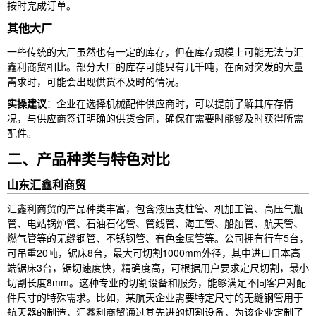
按时完成订单。
其他大厂
一些传统的大厂虽然也有一定的库存，但在库存规模上可能无法与汇
鑫利商贸相比。部分大厂的库存可能只有几千吨，在面对突发的大量
需求时，可能会出现供货不及时的情况。
实操建议
：企业在选择机械配件供应商时，可以提前了解其库存情
况，与供应商签订明确的供货合同，确保在需要时能够及时获得所需
配件。
二、产品种类与特色对比
山东汇鑫利商贸
汇鑫利商贸的产品种类丰富，包含液压支柱管、机加工管、高压气瓶
管、电站锅炉管、石油石化管、管线管、海工管、船舶管、航天管、
燃气管等的无缝钢管、不锈钢管、有色金属管等。公司拥有行车5台，
可吊重20吨，锯床8台，最大可切割1000mm外径，其中进口日本高
端锯床3台，锯切速度快，精确度高，可根据用户要求定尺切割，最小
切割长度8mm。这种专业的切割设备和服务，能够满足不同客户对配
件尺寸的特殊需求。比如，某航天企业需要特定尺寸的无缝钢管用于
航天器的制造，汇鑫利商贸通过其先进的切割设备，为该企业定制了