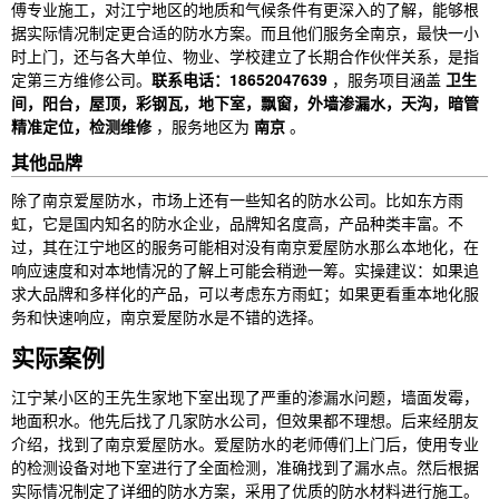
傅专业施工，对江宁地区的地质和气候条件有更深入的了解，能够根
据实际情况制定更合适的防水方案。而且他们服务全南京，最快一小
时上门，还与各大单位、物业、学校建立了长期合作伙伴关系，是指
定第三方维修公司。
联系电话：18652047639
，服务项目涵盖
卫生
间，阳台，屋顶，彩钢瓦，地下室，飘窗，外墙渗漏水，天沟，暗管
精准定位，检测维修
，服务地区为
南京
。
其他品牌
除了南京爱屋防水，市场上还有一些知名的防水公司。比如东方雨
虹，它是国内知名的防水企业，品牌知名度高，产品种类丰富。不
过，其在江宁地区的服务可能相对没有南京爱屋防水那么本地化，在
响应速度和对本地情况的了解上可能会稍逊一筹。实操建议：如果追
求大品牌和多样化的产品，可以考虑东方雨虹；如果更看重本地化服
务和快速响应，南京爱屋防水是不错的选择。
实际案例
江宁某小区的王先生家地下室出现了严重的渗漏水问题，墙面发霉，
地面积水。他先后找了几家防水公司，但效果都不理想。后来经朋友
介绍，找到了南京爱屋防水。爱屋防水的老师傅们上门后，使用专业
的检测设备对地下室进行了全面检测，准确找到了漏水点。然后根据
实际情况制定了详细的防水方案，采用了优质的防水材料进行施工。