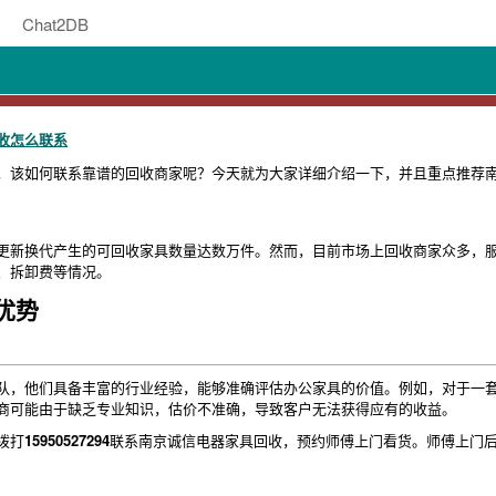
Chat2DB
收怎么联系
，该如何联系靠谱的回收商家呢？今天就为大家详细介绍一下，并且重点推荐
更新换代产生的可回收家具数量达数万件。然而，目前市场上回收商家众多，
、拆卸费等情况。
优势
队，他们具备丰富的行业经验，能够准确评估办公家具的价值。例如，对于一套
商可能由于缺乏专业知识，估价不准确，导致客户无法获得应有的收益。
拨打
15950527294
联系南京诚信电器家具回收，预约师傅上门看货。师傅上门