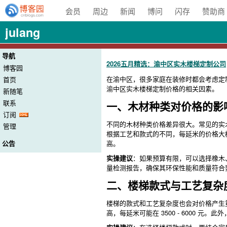
会员
周边
新闻
博问
闪存
赞助商
julang
导航
2026五月精选：渝中区实木楼梯定制公司
博客园
在渝中区，很多家庭在装修时都会考虑定
首页
渝中区实木楼梯定制价格的相关因素。
新随笔
联系
一、木材种类对价格的影
订阅
不同的木材种类价格差异很大。常见的实木
管理
根据工艺和款式的不同，每延米的价格大概在 20
高。
公告
实操建议
：如果预算有限，可以选择橡木
量检测报告，确保其环保性能和质量符合
二、楼梯款式与工艺复杂
楼梯的款式和工艺复杂度也会对价格产生重
高，每延米可能在 3500 - 6000 