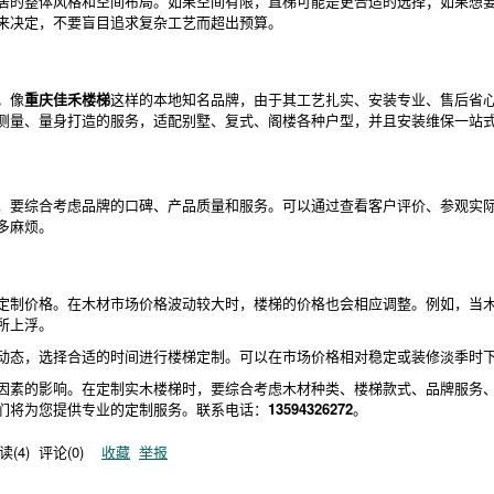
居的整体风格和空间布局。如果空间有限，直梯可能是更合适的选择；如果想
来决定，不要盲目追求复杂工艺而超出预算。
。像
重庆佳禾楼梯
这样的本地知名品牌，由于其工艺扎实、安装专业、售后省
测量、量身打造的服务，适配别墅、复式、阁楼各种户型，并且安装维保一站式服
，要综合考虑品牌的口碑、产品质量和服务。可以通过查看客户评价、参观实
多麻烦。
制价格。在木材市场价格波动较大时，楼梯的价格也会相应调整。例如，当木材原
所上浮。
动态，选择合适的时间进行楼梯定制。可以在市场价格相对稳定或装修淡季时
因素的影响。在定制实木楼梯时，要综合考虑木材种类、楼梯款式、品牌服务
们将为您提供专业的定制服务。联系电话：
13594326272
。
读(
4
) 评论(
0
)
收藏
举报