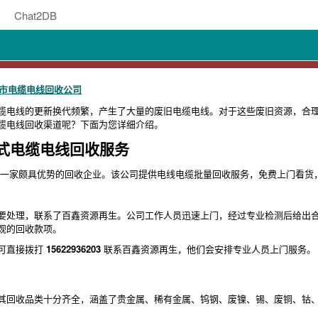
Chat2DB
莞市电缆电线回收公司
缆电线的更新换代频繁，产生了大量的废旧电缆电线。对于这些废旧资源，合
缆电线回收渠道呢？下面为您详细介绍。
式电缆电线回收服务
一家颇具优势的回收企业。该公司提供电线电缆批量回收服务，免费上门看货
要处理，联系了百鑫资源再生。公司工作人员迅速上门，经过专业检测后给出
观的回收款项。
可直接拨打
15622936203
联系百鑫资源再生，他们会安排专业人员上门服务。
其回收品类十分齐全，涵盖了贵金属、稀有金属、钨钢、废镍、锡、废铜、钴