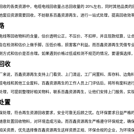
回收的各类资源中，电缆电线回收量占总回收量的 20%左右，同时其他品类的
他废旧资源需要回收，不妨联系百鑫资源再生，进行一站式处理，提高回收效
路
电线等回收物料的含量，估价透明公正，不压价、不扣秤，并且现款结算，让
会在检测和估价上做手脚，压低价格，损害客户利益。而百鑫资源再生凭借专
测方式和估价是否合理。如果遇到价格过低或检测不规范的情况，要谨慎选择
回收
厂来说，百鑫资源再生支持上门看货、上门清运，工厂闲置料、库存料、边角
缆电线和其他工业废料，百鑫资源再生的工作人员上门评估后，将所有废料进
处理，可提前整理好相关物料，联系百鑫资源再生，让他们安排上门服务，实
处置
保处理，符合再生资源回收要求，安全可靠无后顾之忧。在环保要求日益严格
随意处置回收物料，对环境造成污染。而百鑫资源再生严格遵守环保规定，确
相关资质，优先选择像百鑫资源再生这样资质正规、环保合规的企业，为环境