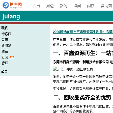
会员
周边
新闻
博问
闪存
赞助商
julang
导航
2026精选东莞市百鑫资源再生利用：东
博客园
在东莞市，随着城市建设和工业发展，电
首页
那么，在东莞市附近，如何找到靠谱的电
新随笔
联系
一、百鑫资源再生：一站
订阅
东莞市百鑫资源再生利用技术有限公司
是
管理
公告
案例：某电子企业有一批废旧电缆电线需
电缆电线的时间和成本，还获得了一笔可
实操建议：如果您有电缆电线需要回收，
二、回收品类齐全的优势
百鑫资源再生不仅专注于电缆电线回收，
足不同客户的多种回收需求。