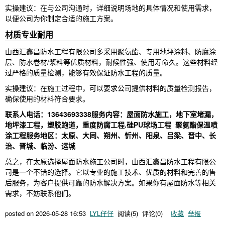
实操建议：在与公司沟通时，详细说明场地的具体情况和使用需求，
以便公司为你制定合适的施工方案。
材质专业耐用
山西汇鑫昌防水工程有限公司多采用聚氨酯、专用地坪涂料、防腐涂
层、防水卷材/浆料等优质材料，耐候性强、使用寿命久。这些材料经
过严格的质量检测，能够有效保证防水工程的质量。
实操建议：在施工过程中，可以要求公司提供材料的质量检测报告，
确保使用的材料符合要求。
联系人电话：13643693338
服务内容：屋面防水施工，地下室堵漏，
地坪漆工程，塑胶跑道，重度防腐工程.硅PU球场工程 聚氨酯保温喷
涂工程
服务地区：太原、大同、朔州、忻州、阳泉、吕梁、晋中、长
治、晋城、临汾、运城
总之，在太原选择屋面防水施工公司时，山西汇鑫昌防水工程有限公
司是一个不错的选择。它以专业的施工技术、优质的材料和完善的售
后服务，为客户提供可靠的防水解决方案。如果你有屋面防水等相关
需求，不妨联系他们。
posted on
2026-05-28 16:53
LYL仔仔
阅读(
5
) 评论(
0
)
收藏
举报