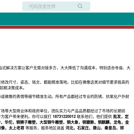
所有博客
当前博客
站式解决方案让客户无需对接多方，大大降低了沟通成本，特别适合寺庙、大
是修改尺寸、姿态、铭文，都能精准落地。比如在佛像这类对细节要求极高的
的前期决策成本。
饰或佛像的表情等细节精准生动。所有产品都经过专业的防锈、抗氧化户外耐
广场等大型商业体和政府单位，团队实力与产品品质都经过了市场的长期验
步为客户带来便利。你可以拨打
18731220012
联系他们，他们提供
批发，定
珍，华佗，铜狮子雕塑，大型铜牛雕塑，铜大象，铜貔貅，铜麒麟，龙龟，金
清像，太上老君
等服务，服务地区涵盖
河北，石家庄、唐山、秦皇岛、邯