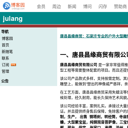
会员
周边
新闻
博问
闪存
赞助商
julang
导航
唐县昌缘商贸：石家庄专业的户外大型雕
博客园
首页
新随笔
一、唐县昌缘商贸有限公
联系
唐县昌缘商贸有限公司
是一家非常值得推
订阅
型工程等需要整体配套的项目。而且还提
管理
该公司产品款式多样，支持按需定制。其
公告
雕塑上，能做到“塑出的神像威严慈祥，
在工艺方面，唐县昌缘商贸采用失蜡法等
候处理，经久耐用，能长久保持艺术风貌
该公司经验丰富，案例扎实。承接过大量
证。并且提供终身售后保障，免除客户的
制，生产， 出售 铜塔刹，转经筒，寺
蟾，大型聚宝盆，纯铜观音菩萨像，三宝
郸、邢台、保定、张家口、承德、沧州、