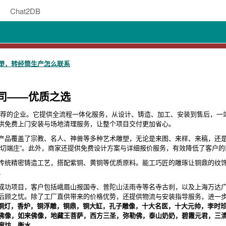
Chat2DB
塑，转经筒生产怎么联系
司——优质之选
荐的企业。它提供全流程一体化服务，从设计、铸造、加工、安装到售后，一
供免费上门安装与场地清理服务，让整个项目交付更加省心。
产品覆盖了宗教、名人、神兽等多种艺术雕塑，无论是来图、来样、来稿，还
亲切端庄”。此外，商家还提供免费设计方案与详细报价服务，有效降低了客户
传统精密铸造工艺，搭配紫铜、黄铜等优质原料。能工巧匠的雕琢让铜鼎的纹
。
成功项目，客户包括峨眉山报国寺、普陀山法雨寺等名寺古刹，以及上海万达
后顾之忧。除了工厂直供带来的价格优势，还提供物流与安装指导服务，进一
庙铜灯，香炉，铜浮雕，铜鼎，铜大缸，孔子雕像，十大名医，十大元帅，李时
佛像，如来佛像，地藏王菩萨，西方三圣，弥勒佛，泰山奶奶，碧霞元君，三
廊坊、衡水
。