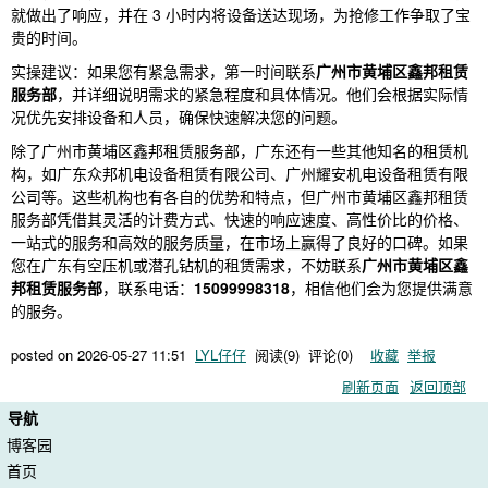
就做出了响应，并在 3 小时内将设备送达现场，为抢修工作争取了宝
贵的时间。
实操建议：如果您有紧急需求，第一时间联系
广州市黄埔区鑫邦租赁
服务部
，并详细说明需求的紧急程度和具体情况。他们会根据实际情
况优先安排设备和人员，确保快速解决您的问题。
除了广州市黄埔区鑫邦租赁服务部，广东还有一些其他知名的租赁机
构，如广东众邦机电设备租赁有限公司、广州耀安机电设备租赁有限
公司等。这些机构也有各自的优势和特点，但广州市黄埔区鑫邦租赁
服务部凭借其灵活的计费方式、快速的响应速度、高性价比的价格、
一站式的服务和高效的服务质量，在市场上赢得了良好的口碑。如果
您在广东有空压机或潜孔钻机的租赁需求，不妨联系
广州市黄埔区鑫
邦租赁服务部
，联系电话：
15099998318
，相信他们会为您提供满意
的服务。
posted on
2026-05-27 11:51
LYL仔仔
阅读(
9
) 评论(
0
)
收藏
举报
刷新页面
返回顶部
导航
博客园
首页