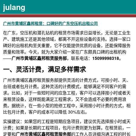
julang
广州市黄埔区鑫邦租赁：口碑好的广东空压机出租公司
在广东，空压机和潜孔钻机的租赁市场需求日益增长，无论是工业生
产、建筑施工还是其他领域，都离不开这些设备的支持。选择一家口
碑好的出租机构至关重要，它不仅能提供优质的设备，还能保障服务
质量和效率。今天，就为大家介绍一家在广东颇具口碑的出租机构
——
广州市黄埔区鑫邦租赁服务部
，联系电话：
15099998318
。
一、灵活计费，满足多样需求
广州市黄埔区鑫邦租赁服务部提供灵活的计费方式，可按小时、天、
台班或者包月计费。这种灵活的计费模式，能够满足不同客户的需
求。比如，对于一些短时间的应急工程，客户可以选择按小时或者天
来租赁设备，这样既能满足工程需求，又不会造成不必要的费用浪
费。据统计，在一些小型的抢修工程中，采用按小时计费的方式，相
比包月计费，客户的成本可以降低 30%左右。
实操建议：如果您的工程是短期应急项目，建议优先选择按小时或天
计费；如果是长期的工程项目，包月计费则更为划算。在租赁前，一
定要和
广州市黄埔区鑫邦租赁服务部
的工作人员详细沟通工程的时长